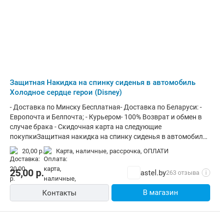
срок эксплуатации – 1 месяц
товаров Астел.
Защитная Накидка на спинку сиденья в автомобиль
Холодное сердце герои (Disney)
- Доставка по Минску Бесплатная- Доставка по Беларуси: -
Европочта и Белпочта; - Курьером- 100% Возврат и обмен в
случае брака - Скидочная карта на следующие
покупкиЗащитная накидка на спинку сиденья в автомобиль
Disney Холодное сердце героиДети, в силу своего роста, не
20,00 р.
карта, наличные, рассрочка, ОПЛАТИ
могут сидеть в автомобиле с опущенными ногами. Из-за
этого они задевают спинку сиденья и оставляют обувью
25,00
р.
astel.by
263 отзыва
i
грязные следы. С детской накидкой на спинку сиденья Disney
салон всегда будет в чистоте.Накидки Disney —
В магазин
Контакты
эксклюзивная серия с героями мультфильмов Walt Disney
Company. С любимым героем каждая поездка будет
желанной и радостной для ребенка, а значит, легкой и