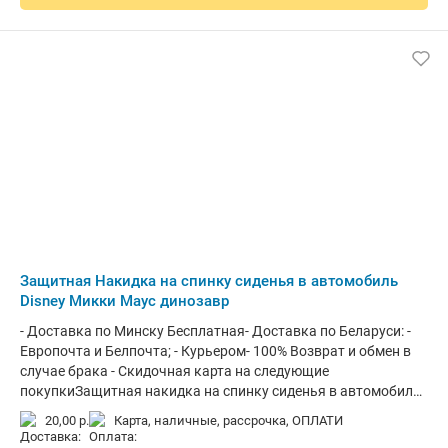
Размер: XL Размеры: ДхШхВ 547 см x 144 см x 143 см
подходит на все автомобили длиной от 490 см до 530 см
(автомобили среднего класса и выше среднего) Цвет: серый
Защитная Накидка на спинку сиденья в автомобиль
Disney Микки Маус динозавр
- Доставка по Минску Бесплатная- Доставка по Беларуси: -
Европочта и Белпочта; - Курьером- 100% Возврат и обмен в
случае брака - Скидочная карта на следующие
покупкиЗащитная накидка на спинку сиденья в автомобиль
Disney Микки Маус динозаврДети, в силу своего роста, не
20,00 р.
карта, наличные, рассрочка, ОПЛАТИ
могут сидеть в автомобиле с опущенными ногами. Из-за