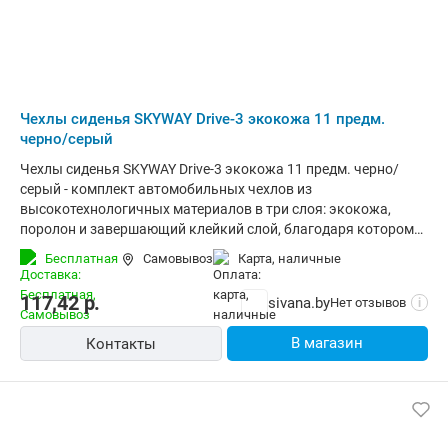
Чехлы сиденья SKYWAY Drive-3 экокожа 11 предм.
черно/серый
Чехлы сиденья SKYWAY Drive-3 экокожа 11 предм. черно/
серый - комплект автомобильных чехлов из
высокотехнологичных материалов в три слоя: экокожа,
поролон и завершающий клейкий слой, благодаря которому
поролон не сыпется и сохраняет свою форму. Многослойная
Бесплатная
Самовывоз
карта, наличные
структура изделия и спинка из полиэстера позволяют
максимально точно повторять контур сидений, делая чехлы
117,42
р.
sivana.by
Нет отзывов
i
универсальными.Разделение чехла на 2 части, спинку и
сиденье, позволяет быстро и удобно одеть чехлы. Крепятся
В магазин
Контакты
при помощи пластиковых крючков и резинок.Чехлы
универсальные, отверстия для подголовника не
предусмотренны. При необходимости их можно сделать
самостоятельно .В спинку и сиденье заднего ряда вшиты 3
молнии, которые позволяют пользоваться функцией