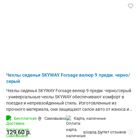
Снимает усталость;• Способствует лучшему
кровообращению.Характеристики:• Тип: накидка на
передний ряд сидений• Вид: слитный с подголовником•
Материал изделия: дерево (бамбук)• Цвет: светлое и темное
дерево• Крепление: нити• Размер изделия общий, взятый с
образца: 126*39 см • Размер спинки и сиденья, взятый с
образца: 78*39 см• Размер подголовника, взятый с образца:
47,5*17,5 см• Размер упаковки, взятый с образца: 40*23 см•
Количество: 1 шт• Упаковка: п/э пакет с ручкой• Вес: 1,53 кг
Чехлы сиденья SKYWAY Forsage велюр 9 предм. черно/
серый
Чехлы сиденья SKYWAY Forsage велюр 9 предм. черно/серый
- универсальные чехлы SKYWAY обеспечивают комфорт в
поездке и непревзойденный стиль. Изготовленные из
прочного материала, они защищают салон авто от износа и
повреждений. Ткань чехлов не вытягивается, не истирается,
Бесплатная
Самовывоз
карта, наличные
великолепно сохраняет форму, устойчива к внешним
воздействиям. Фактура изделия позволяют максимально
129,60
р.
sivana.by
Нет отзывов
i
точно повторять контур сидений, делая чехлы