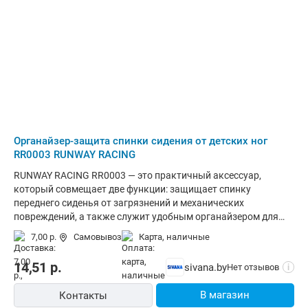
Органайзер-защита спинки сидения от детских ног
RR0003 RUNWAY RACING
RUNWAY RACING RR0003 — это практичный аксессуар,
который совмещает две функции: защищает спинку
переднего сиденья от загрязнений и механических
повреждений, а также служит удобным органайзером для
хранения вещей.Основные характеристикиНазначение:
7,00 р.
Самовывоз
карта, наличные
защита спинки переднего сиденья от следов обуви, царапин
и грязи, которые могут оставлять дети на заднем
14,51
р.
sivana.by
Нет отзывов
i
ряду.Материал: плотная, износостойкая ткань, устойчивая к
истиранию и разрывам.Крепление: надёжные ремни с
В магазин
Контакты
фиксаторами, которые позволяют быстро и прочно