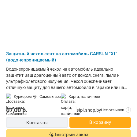
Защитный чехол-тент на автомобиль CARSUN "XL"
(водонепроницаемый)
Водонепроницаемый чехол на автомобиль идеально
защитит Ваш драгоценный авто от дождя, снега, пыли и
ультрафиолетового излучения. Чехол обеспечивает
отличную защиту для вашего автомобиля в гараже или на
улице. Прекрасно защитит от разных погодных условий,
Курьером
Самовывоз
карта, наличные
предотвращая образование ржавчины на металлических
материалах. Изготовлен из специального материала PEVA.
67,00
р.
sipl.shop.by
Нет отзывов
i
Отлично защитит лакокрасочное покрытие автомобиля от
выгорания, вызванного УФ-излучением. Спереди и сзади
В корзину
Контакты
чехла на нижней грани находится резинка, благодаря чему
он лучше прилегает к машине. Спецификация: Материал:
Быстрый заказ
PEVA (устойчив к воздействию УФ-излучения и мороза).