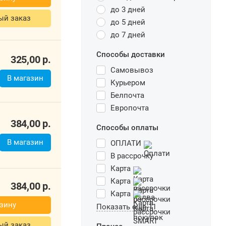
до 3 дней
ый заказ
до 5 дней
до 7 дней
Способы доставки
325,00
р.
Самовывоз
В магазин
Курьером
Белпочта
Европочта
384,00
р.
Способы оплаты
В магазин
ОПЛАТИ
В рассрочку
Карта
Карта
384,00
р.
Карта
зину
Показать еще 11
ый заказ