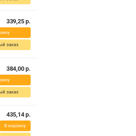
339,25
р.
зину
ый заказ
384,00
р.
зину
ый заказ
435,14
р.
В корзину