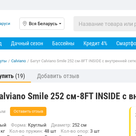
Вся Беларусь
д
Дачный сезон
Бассейны
Кредит 4%
Смартф
туты
/
Calviano
/
Батут Calviano Smile 252 см-8FT INSIDE с внутренней се
упить
(19)
Добавить отзыв
alviano Smile 252 см-8FT INSIDE с 
вым
Оставить отзыв
ный
Форма:
Круглый
Диаметр:
252 см
 кг
Кол-во пружин:
48 шт
Кол-во опор:
3 шт