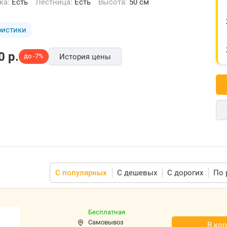
тка:
Есть
Лестница:
Есть
Высота:
50 см
ристики
0
p.
до -7%
История цены
С популярных
С дешевых
С дорогих
По 
Бесплатная
Самовывоз
В кор