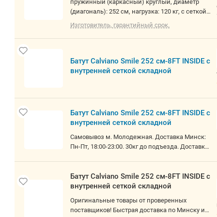
пружинный (каркасный) круглый, диаметр
(диагональ): 252 см, нагрузка: 120 кг, с сеткой,
с лестницей
Изготовитель, гарантийный срок.
Батут Calviano Smile 252 см-8FT INSIDE с
внутренней сеткой складной
Батут Calviano Smile 252 см-8FT INSIDE с
внутренней сеткой складной
Самовывоз м. Молодежная. Доставка Минск:
Пн-Пт, 18:00-23:00. 30кг до подъезда. Доставка
РБ: Вт-Сб, 7:00-24:00,до подъезда. Минск за
МКАДом (Сокол, Сосны, и пр.)-тарифы и сроки,
как по РБ. В наличии 1 шт.
Батут Calviano Smile 252 см-8FT INSIDE с
внутренней сеткой складной
Оригинальные товары от проверенных
поставщиков! Быстрая доставка по Минску и