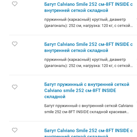
Батут Calviano Smile 252 см-8FT INSIDE с
внутренней сеткой складной
пружинный (каркасный) круглый, диаметр
(диагональ): 252 см, нагрузка: 120 кг, с сеткой,
с лестницей. Будь в тренде техники и
электроники с нами! Быстрая доставка по
Минску и РБ! Даем 2 недели на проверку
Батут Calviano Smile 252 см-8FT INSIDE с
товара!
внутренней сеткой складной
пружинный (каркасный) круглый, диаметр
(диагональ): 252 см, нагрузка: 120 кг, с сеткой,
с лестницей
Батут пружинный с внутренней сеткой
Calviano smile 252 см-8FT INSIDE
складной
Батут пружинный с внутренней сеткой Calviano
smile 252 см-8FT INSIDE складной красивая
модель спортивного уличного инвентаря,
которую выбирают за такие преимущества,
как высокая безопасность, устойчивость и
Батут Calviano Smile 252 см-8FT INSIDE с
дизайн. Движение на свежем воздухе
внутренней сеткой складной