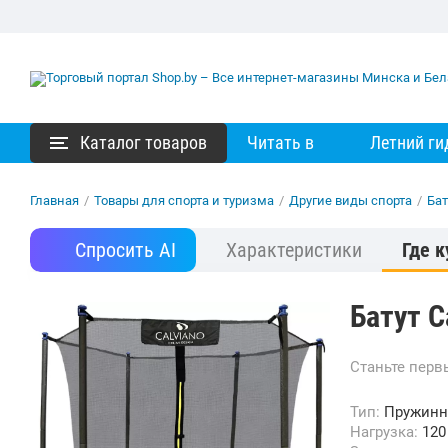
Каталог товаров
Читать в
Летний ги
Главная
/
Товары для спорта и туризма
/
Другие виды спорта
/
Ба
Спросить AI
Характеристики
Где к
Батут C
Станьте пер
Тип:
Пружин
Нагрузка:
120