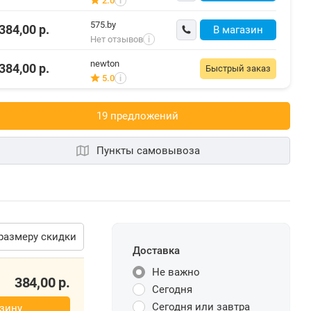
2.0
i
575.by
384,00
р.
В магазин
Нет отзывов
i
newton
384,00
р.
Быстрый заказ
5.0
i
19 предложений
Пункты самовывоза
размеру скидки
Доставка
Не важно
384,00
р.
Сегодня
Сегодня или завтра
зину