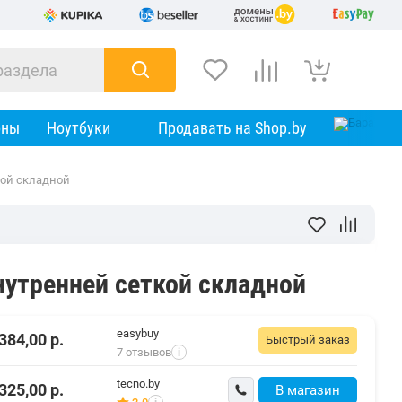
оны
Ноутбуки
Продавать на Shop.by
ткой складной
внутренней сеткой складной
easybuy
384,00
р.
Быстрый заказ
7 отзывов
i
tecno.by
325,00
р.
В магазин