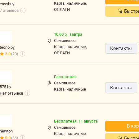
карта, наличные,
easybuy
ОПЛАТИ
7 отзывов
Быстр
i
10,00 р.,
завтра
Самовывоз
карта, наличные,
tecno.by
Контакты
ОПЛАТИ
2.0
(20)
i
Бесплатная
Самовывоз
575.by
Контакты
карта, наличные
Нет отзывов
i
Бесплатная,
11 августа
В кор
Самовывоз
newton
карта, наличные
Быстр
5.0
(36)
i