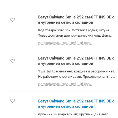
с лестницей
Батут Calviano Smile 252 см-8FT INSIDE с
внутренней сеткой складной
Код товара: 9361367. Остаток 1 (одна) штука.
Товар доступен для юридических лиц. Цена
указана с НДС. Доставка по Минску и РБ.
Изготовитель, гарантийный срок.
Самовывоз (площадь Бангалор). О товаре:
пружинный (каркасный) круглый, диаметр
(диагональ): 252 см, нагрузка: 120 кг, с сеткой,
Батут Calviano Smile 252 см-8FT INSIDE с
с лестницей
внутренней сеткой складной
1 шт. Б/Н расчёта нет, кредита и рассрочки нет.
Не работаем с юр. лицами. Профессиональная
консультация и подбор техники. Быстрая
Изготовитель, гарантийный срок.
доставка по Минску в квартиру, будние дни.
Доставка по РБ до подъезда. Программа
лояльности. Вежливый и опытный персонал.
Батут Calviano Smile 252 см-8FT INSIDE с
О товаре: пружинный (каркасный) круглый,
внутренней сеткой складной
диаметр (диагональ): 252 см, нагрузка: 120 кг, с
сеткой, с лестницей
пружинный (каркасный) круглый, диаметр