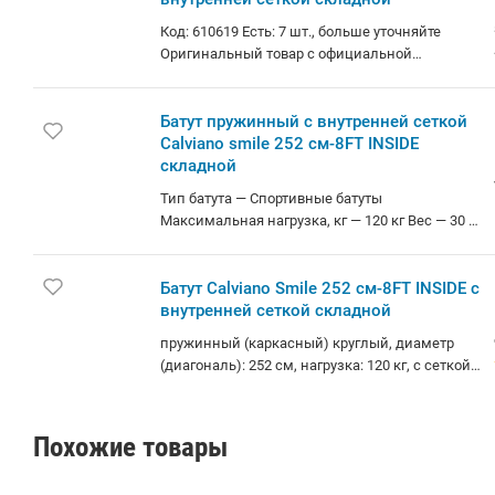
полезны для здоровья, занятия спортом
Код: 610619 Есть: 7 шт., больше уточняйте
способствуют правильному развитию даже во
Оригинальный товар с официальной
время беззаботных прыжков. Уличный
гарантией. Доступно в кредит и лизинг.
каркасный батут с внутренней сеткой станет
Самовывоз: Независимости
настоящим украшением вашего сада, отлично
102(м.Московская), Братская
Батут пружинный с внутренней сеткой
впишется в экстерьер загородного участка.
13(м.Аэродромная) (+1 день). Доставка: по
Calviano smile 252 см-8FT INSIDE
Беларуси курьером (за 1-3 дня) и в отделения
складной
Европочты (Минск 1 день, РБ до 4х дней).
Тип батута — Спортивные батуты
Корпоративным клиентам: стоимость с
Максимальная нагрузка, кг — 120 кг Вес — 30 кг
НДС20% (счета от 100руб.)
Тип сетки — Внутренняя Диаметр батута — 252
см (8 ft)
Батут Calviano Smile 252 см-8FT INSIDE с
внутренней сеткой складной
пружинный (каркасный) круглый, диаметр
(диагональ): 252 см, нагрузка: 120 кг, с сеткой,
с лестницей
Похожие товары