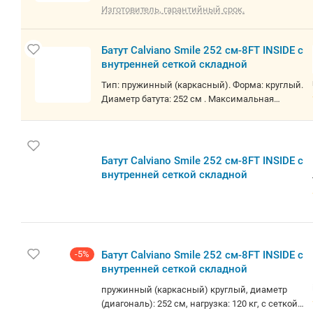
РБ. О товаре: пружинный (каркасный) круглый,
Изготовитель, гарантийный срок.
диаметр (диагональ): 252 см, нагрузка: 120 кг, с
сеткой, с лестницей
Батут Calviano Smile 252 см-8FT INSIDE с
внутренней сеткой складной
Тип: пружинный (каркасный). Форма: круглый.
Диаметр батута: 252 см . Максимальная
нагрузка: 120 кг. Гарантия: 12 месяцев.
Батут Calviano Smile 252 см-8FT INSIDE с
внутренней сеткой складной
-5%
Батут Calviano Smile 252 см-8FT INSIDE с
внутренней сеткой складной
пружинный (каркасный) круглый, диаметр
(диагональ): 252 см, нагрузка: 120 кг, с сеткой,