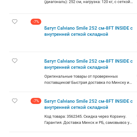
(диагональ): 252 см, нагрузка: 120 кг, с сеткой,
с лестницей. Код 9361367. Работаем без
выходных. Быстрая доставка. Грамотная
консультация и помощь в выборе. Не работаем
-7%
с юр. лицами . Доступна 1 шт.
Батут Calviano Smile 252 см-8FT INSIDE с
внутренней сеткой складной
Батут Calviano Smile 252 см-8FT INSIDE с
внутренней сеткой складной
Оригинальные товары от проверенных
поставщиков! Быстрая доставка по Минску и
РБ.
-7%
Батут Calviano Smile 252 см-8FT INSIDE с
внутренней сеткой складной
Код товара: 3562345. Скидка через Корзину.
Гарантия. Доставка Минск и РБ, самовывоз у
метро. Кредит, Лизинг, Безнал. Более 100 тыс.
товаров. 7 Лет на рынке!