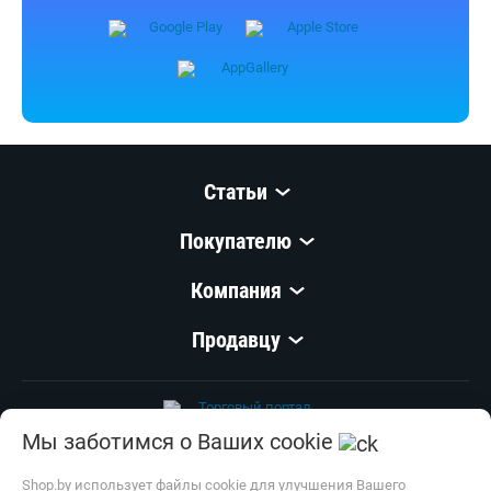
Статьи
Покупателю
Компания
Продавцу
Мы заботимся о Ваших cookie
© 1999–
2026
,
ООО «Открытый Контакт»
УНП 100008738
Shop.by использует файлы cookie для улучшения Вашего