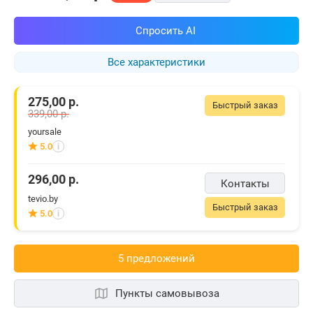
Спросить AI
Все характеристики
275,00
р.
Быстрый заказ
339,00
р.
yoursale
5.0
i
296,00
р.
Контакты
tevio.by
Быстрый заказ
5.0
i
5 предложений
Пункты самовывоза