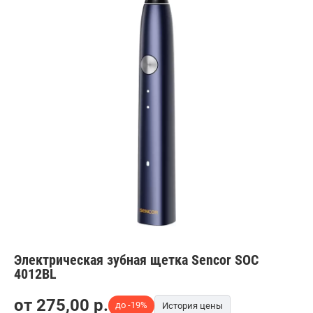
Электрическая зубная щетка Sencor SOC
4012BL
от
275,00
p.
до -19%
История цены