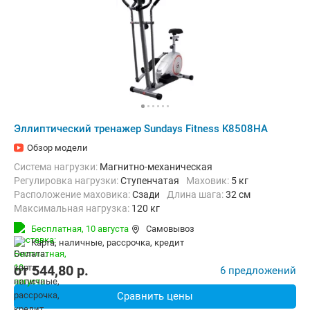
Эллиптический тренажер Sundays Fitness K8508HA
Обзор модели
Система нагрузки:
Магнитно-механическая
Регулировка нагрузки:
Ступенчатая
Маховик:
5 кг
Расположение маховика:
Сзади
Длина шага:
32 см
Максимальная нагрузка:
120 кг
Бесплатная,
10 августа
Самовывоз
карта, наличные, рассрочка, кредит
от
544,80
p.
6 предложений
Сравнить цены