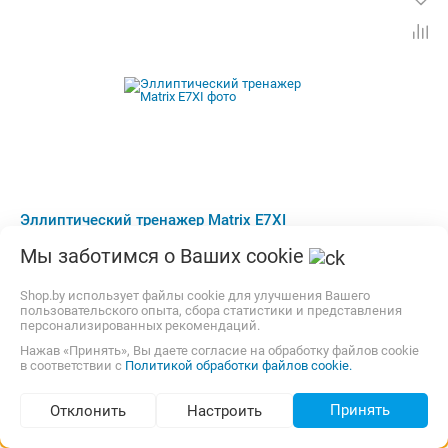
Эллиптический тренажер Matrix E7XI
Система нагрузки:
Электромагнитная
Мы заботимся о Ваших cookie
Регулировка нагрузки:
Ступенчатая
Расположение маховика:
Спереди
Длина шага:
53.3 см
Shop.by использует файлы cookie для улучшения Вашего
Максимальная нагрузка:
182 кг
пользовательского опыта, сбора статистики и представления
персонализированных рекомендаций.
Бесплатная
карта, наличные, рассрочка, кредит
Нажав «Принять», Вы даете согласие на обработку файлов cookie
в соответствии с
Политикой обработки файлов cookie.
43 960,02
p.
1 предложение
Принять
Отклонить
Настроить
Сравнить цены
Подбор по параметрам (1 034)