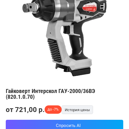
Гайковерт Интерскол ГАУ-2000/36ВЭ
(820.1.0.70)
от
721,00
p.
до -7%
История цены
Спросить AI