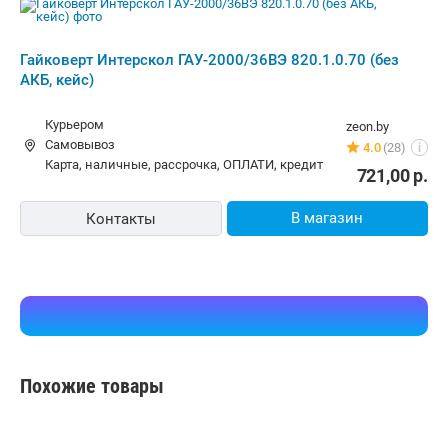
Похожие товары
от
766,60
р.
от
728,00
р.
до -15%
до -16%
КВТ WB-20-500
DongCheng DCPB598 Type E
Сопутствующие разделы