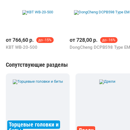
Торцевые головки и
биты
Дрели
В каталоге Shop.by можно найти необходимую для выбора
информацию, ознакомиться с характеристиками Интерскол
ГАУ-2000/36ВЭ (820.1.0.70) и купить по выгодной цене в интернет-
магазинах Беларуси.
К Вашим услугам удобный подбор товаров по параметрам,
сравнение, отзывы других покупателей, фото/видео галерея
товаров.
Информация о характеристиках, комплекте поставки и внешнем
виде товара является справочной и получена из открытых
источников (официальные сайты и каталоги производителей).
Перед покупкой уточняйте у продавца интересующие
Вас параметры и актуальную цену на Гайковерт Интерскол
ГАУ-2000/36ВЭ (820.1.0.70).
Телефоны продавца можно узнать, нажав на кнопку «Контакты».