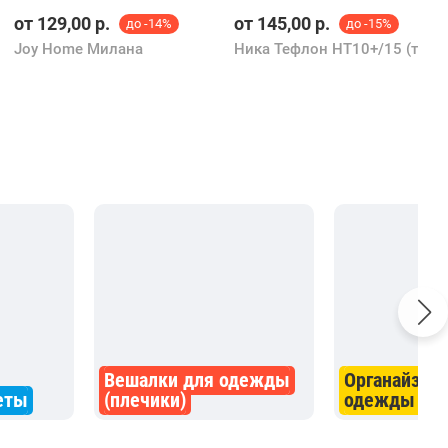
от
129,00
р.
от
145,00
р.
до -14%
до -15%
Joy Home Милана
Ника Тефлон НТ10+/15 (темно-лазурный)
Вешалки для одежды
Органайзер
еты
(плечики)
одежды и о