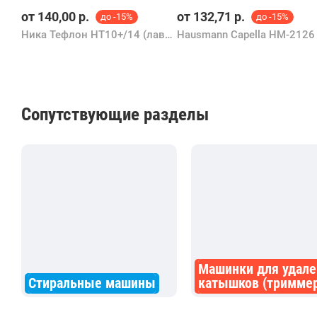
от
140,00
р.
от
132,71
р.
до -15%
до -15%
Ника Тефлон НТ10+/14 (лавандовый)
Hausmann Capella HM-2126
Сопутствующие разделы
Машинки для удале
Стиральные машины
катышков (тримме