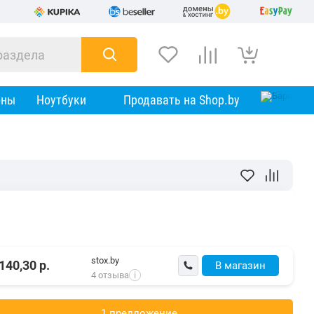
оны
Ноутбуки
Продавать на Shop.by
stox.by
140,30
р.
В магазин
4 отзыва
i
1 предложениe