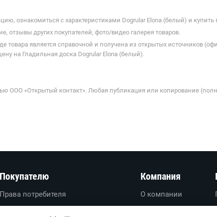
ию, ознакомиться с характеристиками Dogrular Elona (белый) и купить 
е, отзывы других покупателей, фото/видео галерея товаров.
де товара является справочной и получена из открытых источников (оф
ну на Гладильная доска Dogrular Elona (белый).
ью ООО «Открытый контакт». Любая публикация или копирование (полн
Покупателю
Компания
Права потребителя
О компании
Вопросы-ответы
О проекте