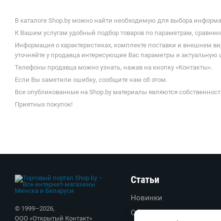
В каталоге Shop.by можно найти необходимую для выбора информац
К Вашим услугам удобный подбор товаров по параметрам, сравнени
Информация о характеристиках, комплекте поставки и внешнем ви
уточняйте у продавца интересующие Вас параметры и актуальную це
Телефоны продавца можно узнать, нажав на кнопку «Контакты».
Если Вы заметили ошибку, сообщите нам об этом.
Все опубликованные на Shop.by материалы являются собственност
Приятных покупок!
Статьи
Новинки
© 1999–
2026
,
Обзоры
ООО «Открытый Контакт»