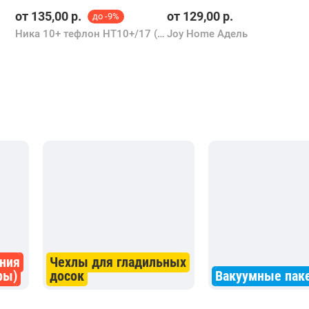
от
135,00
р.
от
129,00
р.
до -9%
Ника 10+ тефлон НТ10+/17 (с ракушками оливковый)
Joy Home Адель
ния
Чехлы для гладильных
ры)
досок
Вакуумные пак