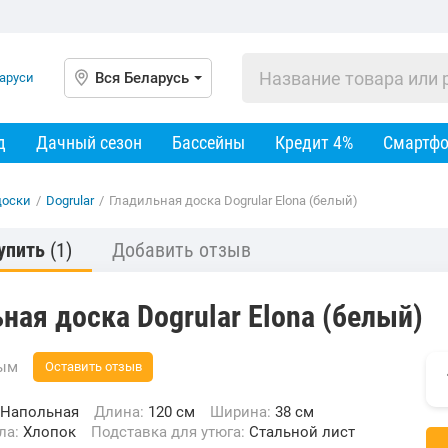
Вся Беларусь
д
Дачный сезон
Бассейны
Кредит 4%
Смартф
доски
/
Dogrular
/
Гладильная доска Dogrular Elona (белый)
упить
(1)
Добавить отзыв
ная доска Dogrular Elona (белый)
вым
Оставить отзыв
Напольная
Длина:
120 см
Ширина:
38 см
хла:
Хлопок
Подставка для утюга:
Стальной лист