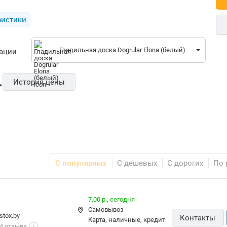
ристики
Гладильная доска Dogrular Elona (белый)
рации
.
История цены
С популярных
С дешевых
С дорогих
По 
7,00 р.,
сегодня
Самовывоз
stox.by
Контакты
карта, наличные, кредит
4 отзыва
i