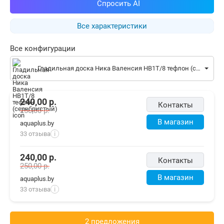
Спросить AI
Все характеристики
Все конфигурации
Гладильная доска Ника Валенсия НВ1Т/8 тефлон (серебристый)
240,00
р.
Контакты
250,00
р.
В магазин
aquaplus.by
33 отзыва
i
240,00
р.
Контакты
250,00
р.
В магазин
aquaplus.by
33 отзыва
i
2 предложения