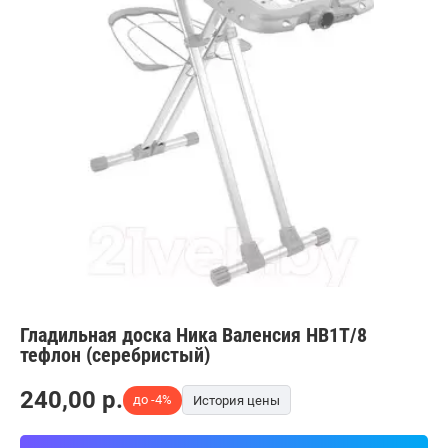
Гладильная доска Ника Валенсия НВ1Т/8
тефлон (серебристый)
240,00
p.
до -4%
История цены