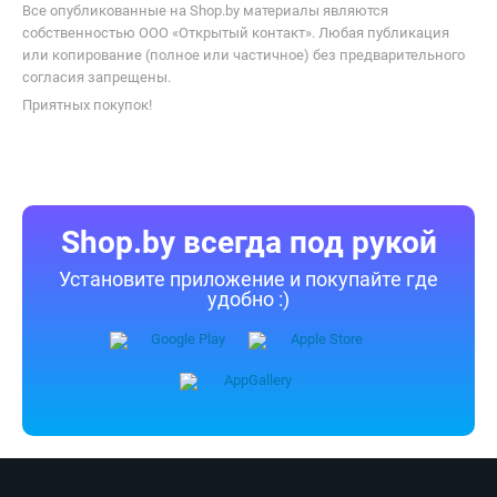
Все опубликованные на Shop.by материалы являются
собственностью ООО «Открытый контакт». Любая публикация
или копирование (полное или частичное) без предварительного
согласия запрещены.
Приятных покупок!
Shop.by всегда под рукой
Установите приложение и покупайте где
удобно :)