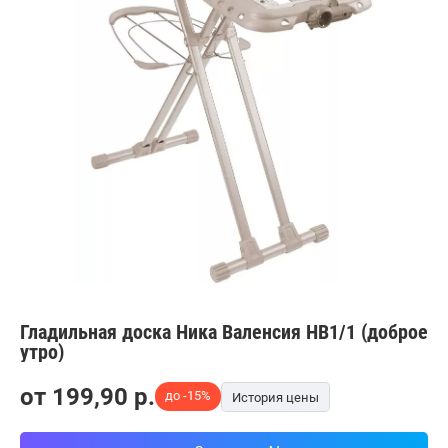
Гладильная доска Ника Валенсия НВ1/1 (доброе
утро)
от
199,90
p.
до -15%
История цены