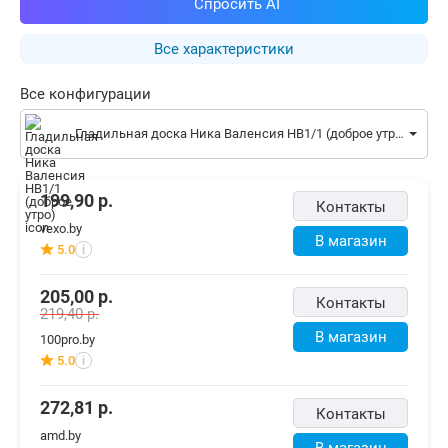
Спросить AI
Все характеристики
Все конфигурации
Гладильная доска Ника Валенсия НВ1/1 (доброе утро)
199,90
р.
Контакты
vexo.by
В магазин
5.0
i
205,00
р.
Контакты
219,40
р.
В магазин
100pro.by
5.0
i
272,81
р.
Контакты
amd.by
В магазин