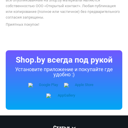
Все опубликованные на Shop.by материалы являются
собственностью ООО «Открытый контакт». Любая публикация
или копирование (полное или частичное) без предварительного
согласия запрещены.
Приятных покупок!
Shop.by всегда под рукой
Установите приложение и покупайте где
удобно :)
Статьи