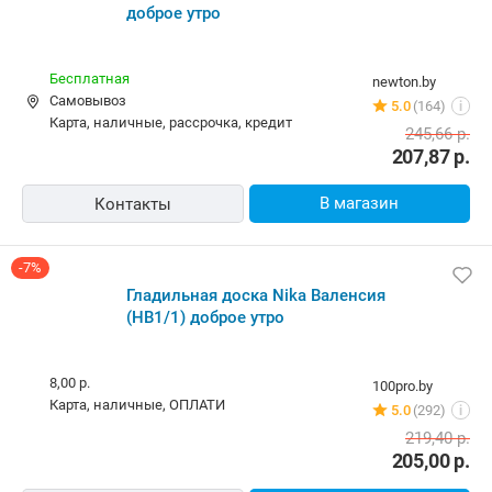
доброе утро
Бесплатная
newton.by
Самовывоз
5.0
(164)
i
карта, наличные, рассрочка, кредит
245,66
р.
207,87
р.
В магазин
Контакты
-7%
Гладильная доска Nika Валенсия
(НВ1/1) доброе утро
8,00 р.
100pro.by
карта, наличные, ОПЛАТИ
5.0
(292)
i
219,40
р.
205,00
р.