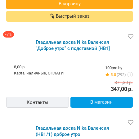
В корзину
Быстрый заказ
-7%
Гладильная доска Nika Валенсия
"Доброе утро" c подставкой [НВ1]
8,00 р.
100pro.by
карта, наличные, ОПЛАТИ
5.0
(292)
i
371,30
р.
347,00
р.
В магазин
Контакты
Гладильная доска Nika Валенсия
(НВ1/1) доброе утро