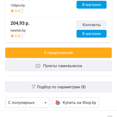
В магазин
100pro.by
5.0
i
204,93
р.
Контакты
newton.by
В магазин
5.0
i
8 предложений
Пункты самовывоза
Подбор по параметрам (8)
Купить на Shop.by