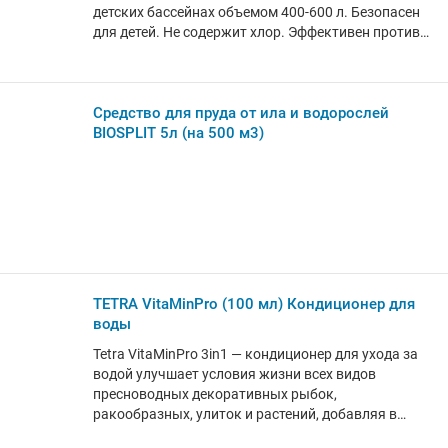
детских бассейнах объемом 400-600 л. Безопасен
для детей. Не содержит хлор. Эффективен против
водорослей. 1 пакетик - чистая вода 7 дней!
Комплектация: 5 пакетиков по 10 гр. Срок
годности: 3 года. Страна производства: Россия.
Средство для пруда от ила и водорослей
BIOSPLIT 5л (на 500 м3)
TETRA VitaMinPro (100 мл) Кондиционер для
воды
Tetra VitaMinPro 3in1 — кондиционер для ухода за
водой улучшает условия жизни всех видов
пресноводных декоративных рыбок,
ракообразных, улиток и растений, добавляя в
аквариумную воду необходимые витамины,