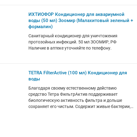
микроэлементы, минералы и пробиотики. -
Поддержка пищеварения - Сильная иммунная
система и активность - Улучшение условий жизни.
ИХТИОФОР Кондиционер для аквариумной
100 мл Art 321809 TETRA, Германия
воды (50 мл) Зоомир (Малахитовый зеленый +
формалин)
Санитарный кондиционер для уничтожения
протозойных инфекций. 50 мл ЗООМИР, РФ
Наличие в аптеке уточняйте по телефону.
TETRA FilterActive (100 мл) Кондиционер для
воды
Благодаря своему естественному действию
средство Тетра ФильтрАктив поддерживает
биологическую активность фильтра и дольше
сохраняет его чистым. Содержит живые бактерии,
способствующие биологической активности, и
очистительные бактерии, уменьшающие
количество осадка, которые ускоряют процесс
биологического распада аммиака, нитрита,