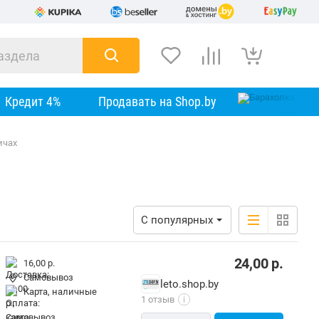
Кредит 4%
Продавать на Shop.by
ичах
С популярных
24,00
р.
16,00 р.
Самовывоз
leto.shop.by
карта, наличные
1 отзыв
i