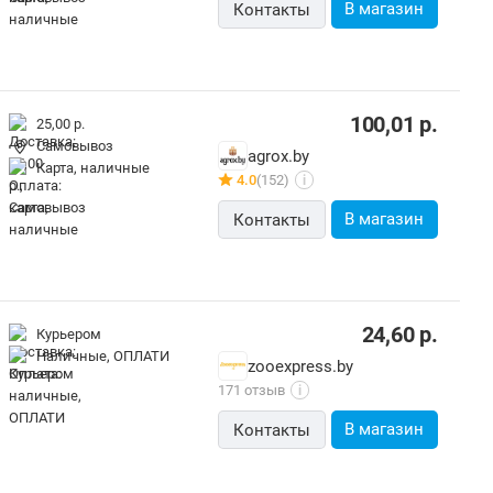
В магазин
Контакты
100,01
р.
25,00 р.
Самовывоз
agrox.by
карта, наличные
4.0
(152)
i
В магазин
Контакты
24,60
р.
Курьером
наличные, ОПЛАТИ
zooexpress.by
171 отзыв
i
В магазин
Контакты