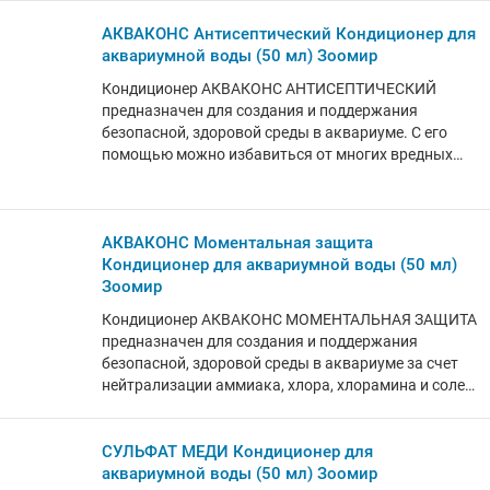
продуктов жизнедеятельности рыб, осадка,
остатков корма и растений, а также грязи из
АКВАКОНС Антисептический Кондиционер для
фильтра. 100 мл Art 247031 TETRA, Германия
аквариумной воды (50 мл) Зоомир
Кондиционер АКВАКОНС АНТИСЕПТИЧЕСКИЙ
предназначен для создания и поддержания
безопасной, здоровой среды в аквариуме. С его
помощью можно избавиться от многих вредных
микроорганизмов, обычно присутствующих в
аквариумной воде, что благотворно скажется на
здоровье и жизнедеятельности всех обитателей
аквариума. 50 мл ЗООМИР, РФ Наличие препарата
АКВАКОНС Моментальная защита
в аптеке уточняйте по телефону.
Кондиционер для аквариумной воды (50 мл)
Зоомир
Кондиционер АКВАКОНС МОМЕНТАЛЬНАЯ ЗАЩИТА
предназначен для создания и поддержания
безопасной, здоровой среды в аквариуме за счет
нейтрализации аммиака, хлора, хлорамина и солей
тяжелых металлов в морской и пресной
аквариумной воде. 50 мл ЗООМИР, РФ Наличие
препарата в аптеке уточняйте по телефону.
СУЛЬФАТ МЕДИ Кондиционер для
аквариумной воды (50 мл) Зоомир