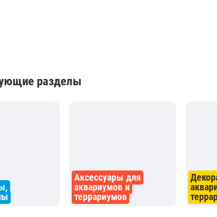
вующие разделы
Аксессуары для
Декор
ы,
аквариумов и
аквар
мы
террариумов
терра