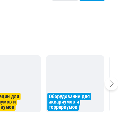
ации для
Оборудование для
иумов и
аквариумов и
Ко
риумов
террариумов
ре