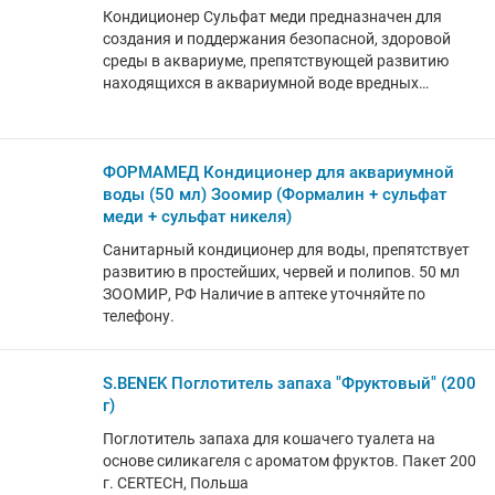
Кондиционер Сульфат меди предназначен для
создания и поддержания безопасной, здоровой
среды в аквариуме, препятствующей развитию
находящихся в аквариумной воде вредных
микроорганизмов и простейших. 50 мл ЗООМИР,
РФ МОЖНО ПРИОБРЕСТИ ТОЛЬКО В ВЕТАПТЕКЕ:
Наличие в аптеке уточняйте по телефону.
ФОРМАМЕД Кондиционер для аквариумной
воды (50 мл) Зоомир (Формалин + сульфат
меди + сульфат никеля)
Санитарный кондиционер для воды, препятствует
развитию в простейших, червей и полипов. 50 мл
ЗООМИР, РФ Наличие в аптеке уточняйте по
телефону.
S.BENEK Поглотитель запаха "Фруктовый" (200
г)
Поглотитель запаха для кошачего туалета на
основе силикагеля с ароматом фруктов. Пакет 200
г. CERTECH, Польша