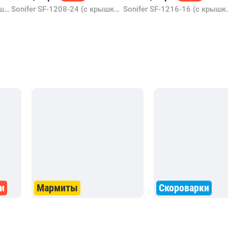
Sonifer SF-1198 (3шт, с крышками)
Sonifer SF-1208-24 (с крышкой)
Sonifer SF
и
Мармиты
Скороварки