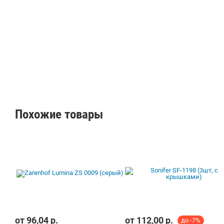
отверстием для выпуска пара
Похожие товары
от
96,04
р.
от
112,00
р.
до -7%