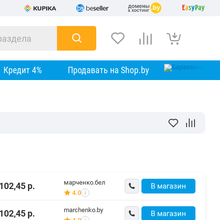
Кредит 4%
Продавать на Shop.by
марченко.бел
102,45
р.
В магазин
4.0
i
marchenko.by
102,45
р.
В магазин