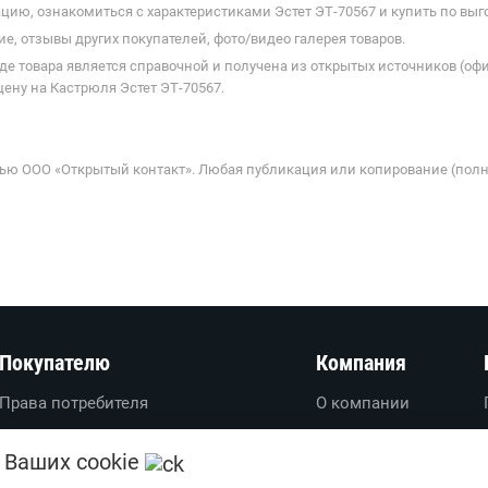
ию, ознакомиться с характеристиками Эстет ЭТ-70567 и купить по выг
е, отзывы других покупателей, фото/видео галерея товаров.
де товара является справочной и получена из открытых источников (оф
ену на Кастрюля Эстет ЭТ-70567.
ью ООО «Открытый контакт». Любая публикация или копирование (полн
Покупателю
Компания
Права потребителя
О компании
Вопросы-ответы
О проекте
 Ваших cookie
Пользовательское соглашение
Вакансии