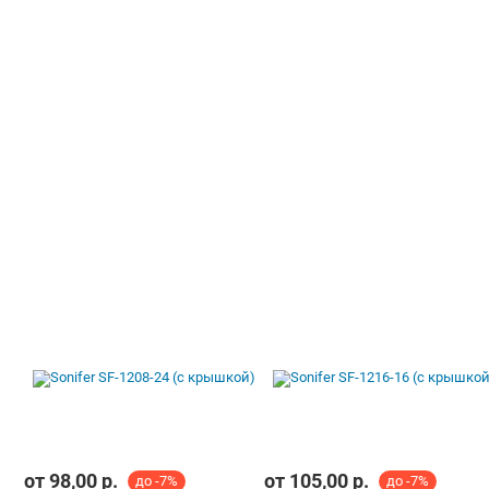
от
98,00
р.
от
105,00
р.
до -7%
до -7%