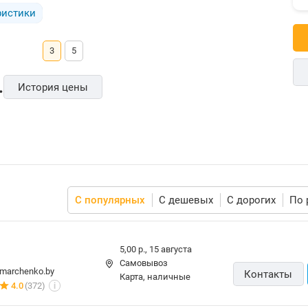
ристики
3
5
.
История цены
С популярных
С дешевых
С дорогих
По 
5,00 р.,
15 августа
Самовывоз
marchenko.by
Контакты
карта, наличные
4.0
(372)
i