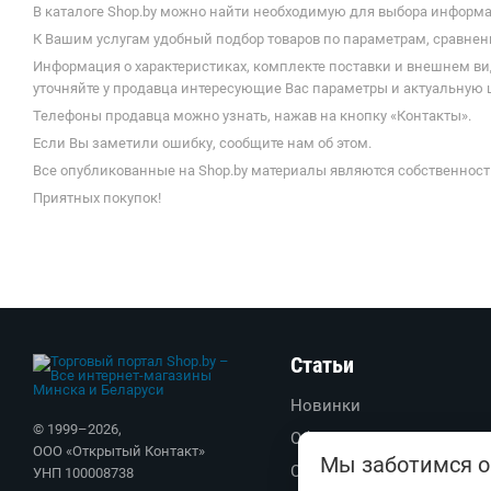
В каталоге Shop.by можно найти необходимую для выбора информац
К Вашим услугам удобный подбор товаров по параметрам, сравнени
Информация о характеристиках, комплекте поставки и внешнем ви
уточняйте у продавца интересующие Вас параметры и актуальную ц
Телефоны продавца можно узнать, нажав на кнопку «Контакты».
Если Вы заметили ошибку, сообщите нам об этом.
Все опубликованные на Shop.by материалы являются собственност
Приятных покупок!
Статьи
Новинки
© 1999–
2026
,
Обзоры
ООО «Открытый Контакт»
Мы заботимся о
Советы
УНП 100008738