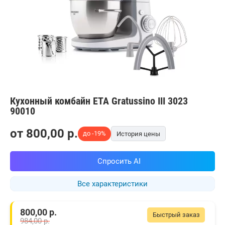
Кухонный комбайн ETA Gratussino III 3023
90010
от
800,00
p.
до -19%
История цены
Спросить AI
Все характеристики
800,00
р.
Быстрый заказ
984,00
р.