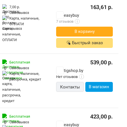
163,61
р.
7,00 р.
Самовывоз
easybuy
карта, наличные,
7 отзывов
i
ОПЛАТИ
В корзину
Быстрый заказ
539,00
р.
Бесплатная
Самовывоз
tigshop.by
карта, наличные,
Нет отзывов
i
рассрочка, кредит
В магазин
Контакты
423,00
р.
Бесплатная
Самовывоз
easybuy