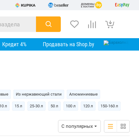
Кредит 4%
Продавать на Shop.by
овые
Из нержавеющей стали
Алюминиевые
10 л
15 л
25-30 л
50 л
100 л
120 л
150-160 л
С популярных