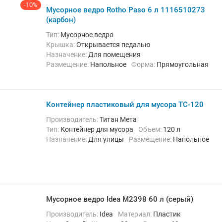
-10%
Мусорное ведро Rotho Paso 6 л 1116510273
(карбон)
Тип:
Мусорное ведро
Крышка:
Открывается педалью
Назначение:
Для помещения
Размещение:
Напольное
Форма:
Прямоугольная
Контейнер пластиковый для мусора TС-120
Производитель:
Титан Мета
Тип:
Контейнер для мусора
Объем:
120 л
Назначение:
Для улицы
Размещение:
Напольное
Мусорное ведро Idea М2398 60 л (серый)
Производитель:
Idea
Материал:
Пластик