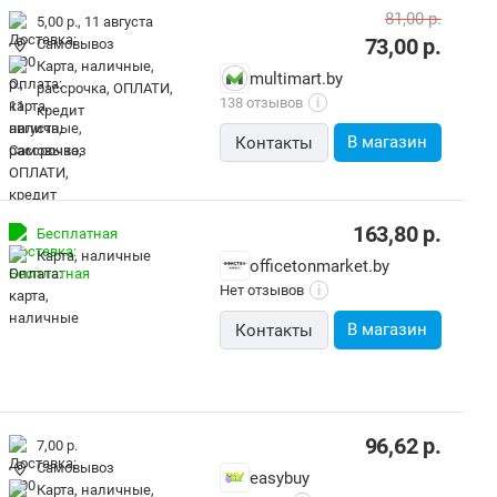
81,00
р.
5,00 р.,
11 августа
73,00
р.
Самовывоз
карта, наличные,
multimart.by
рассрочка, ОПЛАТИ,
138 отзывов
i
кредит
В магазин
Контакты
163,80
р.
Бесплатная
карта, наличные
officetonmarket.by
Нет отзывов
i
В магазин
Контакты
96,62
р.
7,00 р.
Самовывоз
easybuy
карта, наличные,