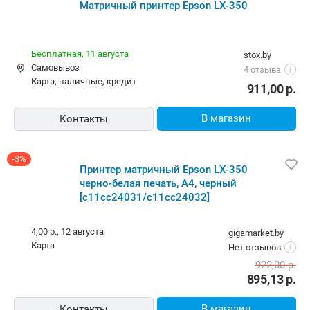
Матричный принтер Epson LX-350
Бесплатная,
11 августа
stox.by
Самовывоз
4 отзыва
i
карта, наличные, кредит
911,00
р.
В магазин
Контакты
-3%
Принтер матричный Epson LX-350
черно-белая печать, A4, черный
[c11cc24031/c11cc24032]
4,00 р.,
12 августа
gigamarket.by
карта
Нет отзывов
i
922,00
р.
895,13
р.
В магазин
Контакты