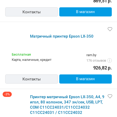
869,51
р.
В магазин
Контакты
Матричный принтер Epson LX-350
Бесплатная
ram.by
карта, наличные, кредит
176 отзывов
i
926,82
р.
В магазин
Контакты
-3%
Принтер матричный Epson LX-350, A4, 9
игол, 80 колонок, 347 зн/сек, USB, LPT,
COM C11CC24031/C11CC24032
C11CC24031 / C11CC24032