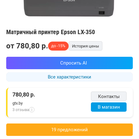
Матричный принтер Epson LX-350
от
780,80
p.
до -15%
История цены
Спросить AI
Все характеристики
780,80
р.
Контакты
gtx.by
В магазин
3 отзыва
i
19 предложений