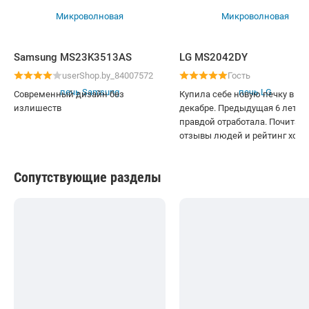
Samsung MS23K3513AS
LG MS2042DY
userShop.by_84007572
Гость
Современный дизайн без
Купила себе новую печку в
излишеств
декабре. Предыдущая 6 лет ве
правдой отработала. Почитал
отзывы людей и рейтинг хор
вот взяла. Мне в нишу больша
встанет, так что 20 литров
Сопутствующие разделы
-максимальный объем, хотя 
не каждая влезет. Программ
пока ни разу не пользовалась,
хочу по книге пару блюд
попробовать сделать. С доста
когда покупала привезли за д
в подарок накрывашку дали
почему-то, но я и не была про