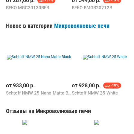
от
287,00
р.
от
544,00
р.
до -17%
до -19%
BEKO MGC20130BFB
BEKO BMGB20212B
Новое в категории
Микроволновые печи
от
933,00
р.
от
928,00
р.
до -19%
Schtoff NMW 25 Nano Matte Black
Schtoff NMW 25 White
Отзывы на Микроволновые печи