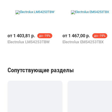
от
1 403,81
р.
от
1 467,00
р.
до -19%
до -19%
Electrolux LMS4253TBW
Electrolux EMS4253TBX
Сопутствующие разделы