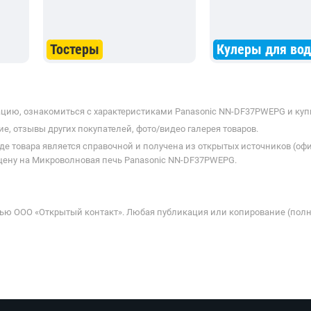
Тостеры
Кулеры для во
цию, ознакомиться с характеристиками Panasonic NN-DF37PWEPG и купи
е, отзывы других покупателей, фото/видео галерея товаров.
де товара является справочной и получена из открытых источников (оф
цену на Микроволновая печь Panasonic NN-DF37PWEPG.
ью ООО «Открытый контакт». Любая публикация или копирование (полн