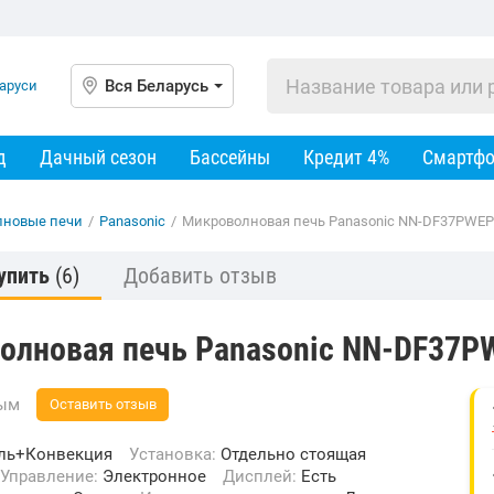
Вся Беларусь
д
Дачный сезон
Бассейны
Кредит 4%
Смартф
лновые печи
/
Panasonic
/
Микроволновая печь Panasonic NN-DF37PWE
упить
(6)
Добавить отзыв
олновая печь Panasonic NN-DF37P
вым
Оставить отзыв
ль+Конвекция
Установка:
Отдельно стоящая
Управление:
Электронное
Дисплей:
Есть