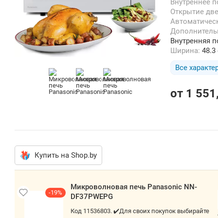
Внутреннее 
Открытие дв
Автоматиче
Дополнител
Внутренняя п
Ширина:
48.3
Все характе
от
1 551
Купить на Shop.by
Микроволновая печь Panasonic NN-
-19%
DF37PWEPG
Код 11536803. ✔️Для своих покупок выбирайте