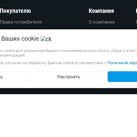
Покупателю
Компания
Права потребителя
О компании
Вопросы-ответы
О проекте
 Ваших cookie
Пользовательское соглашение
Вакансии
Политика обработки
Обратная связь
ы cookie для улучшения Вашего пользовательского опыта, сбора статис
екомендаций.
персональных данных
Наши партнеры
е согласие на обработку файлов cookie в соответствии с
Политикой обра
Доставка и оплата
Весь каталог
Возврат товаров
ть
Настроить