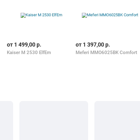
от
1 499,00
р.
от
1 397,00
р.
Kaiser M 2530 ElfEm
Meferi MMO6025BK Comfort