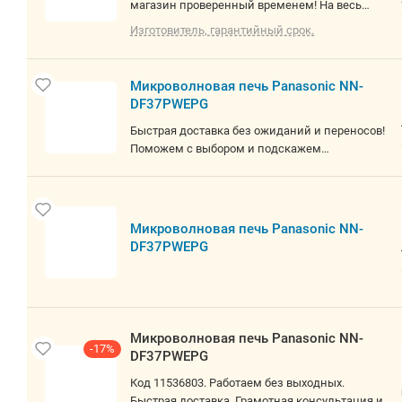
магазин проверенный временем! На весь
товар предоставляем 14 дней на проверку! Не
Изготовитель, гарантийный срок.
работаем с юр. лицами! О товаре:
отдельностоящая, микроволны, гриль и
конвекция, объем 23 л, выходная мощность
Микроволновая печь Panasonic NN-
микроволн 1000 Вт, управление электронное,
DF37PWEPG
автоприготовление, авторазмораживание,
цвет белый
Быстрая доставка без ожиданий и переносов!
Поможем с выбором и подскажем
оптимальное решение под ваши задачи.
Работаем честно, внимательно и с заботой о
каждом клиенте. С юр. лицами не работаем
Микроволновая печь Panasonic NN-
DF37PWEPG
Микроволновая печь Panasonic NN-
-17%
DF37PWEPG
Код 11536803. Работаем без выходных.
Быстрая доставка. Грамотная консультация и