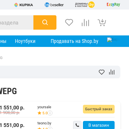
оны
Ноутбуки
Продавать на Shop.by
PG
WEPG
1 551,00
р.
yoursale
Быстрый заказ
1 908,00
р.
5.0
i
teono.by
1 551,00
р.
В магазин