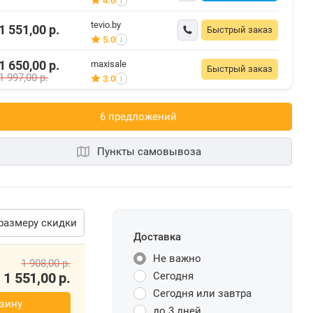
4.0
i
tevio.by
1 551,00
р.
Быстрый заказ
5.0
i
1 650,00
р.
maxisale
Быстрый заказ
1 997,00
р.
3.0
i
6 предложений
Пункты самовывоза
размеру скидки
Доставка
Не важно
1 908,00
р.
1 551,00
р.
Сегодня
Сегодня или завтра
зину
до 3 дней