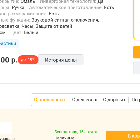
покрытие:
Эмаль
Инверторная технология:
Да
ерцы:
Ручка
Автоматическое приготовление:
Есть
ское размораживание:
Есть
ьные функции:
Звуковой сигнал отключения,
одсветка, Часы, Защита от детей
 см
Цвет:
Белый
ристики
,00
p.
до -19%
История цены
С популярных
С дешевых
С дорогих
По 
Бесплатная,
16 августа
В кор
наличные
yoursale