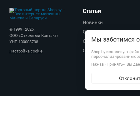
Статьи
Новинки
© 1999–
2026
,
Обзоры
ООО «Открытый Контакт»
Мы заботимся о
Советы
УНП 100008738
Обратите внимание
Настройка cookie
Shop.by использует файл
персонализированных р
Нажав «Принять», Вы дает
Отклони