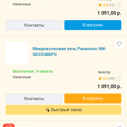
Микроволновая печь Panasonic NN-GD35QBEPG
Бесплатная,
13 августа
teono.by
наличные
4.0
(22)
i
1 091,00
р.
В магазин
Контакты
Микроволновая печь Panasonic NN-GD35QBEPG
Бесплатная,
19 августа
tevio.by
наличные
5.0
(49)
i
1 091,00
р.