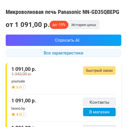
Микроволновая печь Panasonic NN-GD35QBEPG
от
1 091,00
p.
до -19%
История цены
Спросить AI
Все характеристики
1 091,00
р.
Быстрый заказ
1 342,00
р.
yoursale
5.0
i
1 091,00
р.
Контакты
teono.by
В магазин
4.0
i