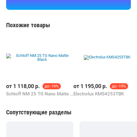
Микроволновая печь Panasonic NN-GD35QBEPG
Бесплатная,
17 августа
greendvor.by
карта, наличные
5.0
(23)
i
1 091,00
р.
В магазин
Контакты
Похожие товары