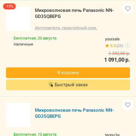
-19%
Микроволновая печь Panasonic NN-GD35QBEPG
Изготовитель, гарантийный срок.
Бесплатная,
20 августа
yoursale
наличные
5.0
(26)
i
1 342,00
р.
1 091,00
р.
В корзину
Быстрый заказ