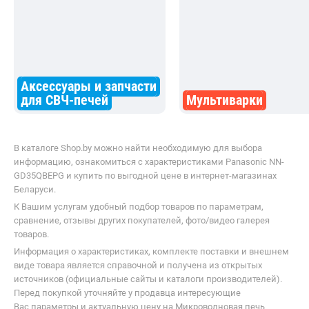
от
1 118,00
р.
от
1 195,00
р.
до -19%
до -19%
Schtoff NM 25 TG Nano Matte Black
Electrolux KMS4253TBK
Сопутствующие разделы
Аксессуары и запчасти
для СВЧ-печей
Мультиварки
В каталоге Shop.by можно найти необходимую для выбора