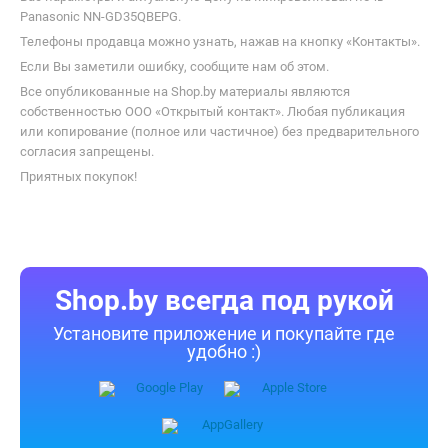
информацию, ознакомиться с характеристиками Panasonic NN-
GD35QBEPG и купить по выгодной цене в интернет-магазинах
Беларуси.
К Вашим услугам удобный подбор товаров по параметрам,
сравнение, отзывы других покупателей, фото/видео галерея
товаров.
Информация о характеристиках, комплекте поставки и внешнем
виде товара является справочной и получена из открытых
источников (официальные сайты и каталоги производителей).
Перед покупкой уточняйте у продавца интересующие
Вас параметры и актуальную цену на Микроволновая печь
Panasonic NN-GD35QBEPG.
Телефоны продавца можно узнать, нажав на кнопку «Контакты».
Если Вы заметили ошибку, сообщите нам об этом.
Все опубликованные на Shop.by материалы являются
собственностью ООО «Открытый контакт». Любая публикация
или копирование (полное или частичное) без предварительного
согласия запрещены.
Приятных покупок!