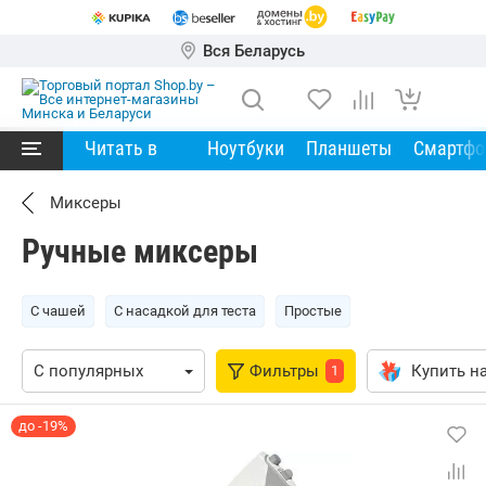
Вся Беларусь
Читать в
Ноутбуки
Планшеты
Смартф
Миксеры
Ручные миксеры
С чашей
С насадкой для теста
Простые
Фильтры
Купить на
1
до -19%