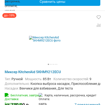
Сравнить цены
до -19%
Миксер KitchenAid 5KHM9212ECU
Тип:
Ручной
Мощность:
85 Вт
Количество скоростей:
9
Дополнительно:
Кнопка выброса насадок, Приспособление для 
Насадки:
Венчики для взбивания, Для теста
Бесплатная,
завтра
карта, наличные, рассрочка, кредит
от
730,00
p.
7 предложений