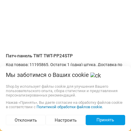
Патч-панель TWT TWT-PP24STP
Код товара: 11195865. Остаток 1 (одна) штука. Доставка по
Минску и РБ. Самовывоз (площадь Бангалор). О товаре:
Мы заботимся о Ваших cookie
патч-панель RJ45, черный
Изготовитель, гарантийный срок.
Shop.by использует файлы cookie для улучшения Вашего
пользовательского опыта, сбора статистики и представления
7,00 р.,
10 августа
Самовывоз
карта, наличные
персонализированных рекомендаций.
Нажав «Принять», Вы даете согласие на обработку файлов cookie
122,40
р.
fastshop
3.0
(12)
в соответствии с
Политикой обработки файлов cookie.
i
В корзину
Принять
Отклонить
Настроить
Подбор по параметрам (536)
Быстрый заказ