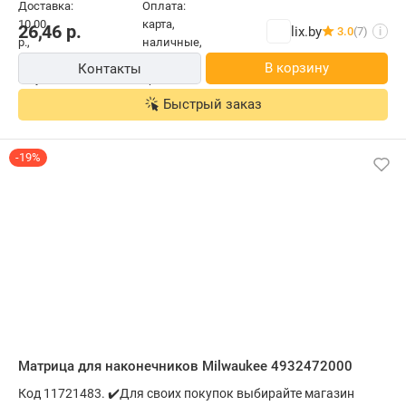
26,46
р.
lix.by
3.0
(7)
i
В корзину
Контакты
Быстрый заказ
-19%
Матрица для наконечников Milwaukee 4932472000
Код 11721483. ✔️Для своих покупок выбирайте магазин