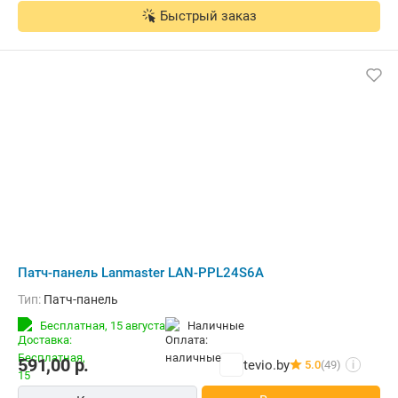
Быстрый заказ
Патч-панель Lanmaster LAN-PPL24S6A
Тип:
Патч-панель
Бесплатная,
15 августа
наличные
591,00
р.
tevio.by
5.0
(49)
i