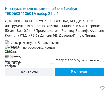
Инструмент для зачистки кабеля Sundays
TBD0603413601A набор 25 в 1
ДОСТАВКА ПО БЕЛАРУСИ! РАССРОЧКА, КРЕДИТ! - Тип:
инструмент для зачистки кабеля - Длина: 215 мм - Ширина:
50 мм - Вес: 0.24 г * Производитель: Чанжоу Веллифе Фурнаце
Компани ЛТД. № 6 От Дунсин РД, Деревне Пинси, Пинди
Города, Район Лунган, Шэньчжэнь, Китай * Завод-
20,00 р.,
9 августа
Самовывоз
изготовитель: Китай * Импортер: ООО Триовист , 220020, г.
наличные, рассрочка, кредит
Минск, ПОБЕДИТЕЛЕЙ пр., дом № 100, офис 203 * Сервисный
центр: ООО Триовист (Минск, ул. Тростенецкая, д. 17) *
39,69
р.
Гарантийный срок: 1 год
magnit.shop.by
Нет отзывов
i
36,38
р.
В магазин
Контакты