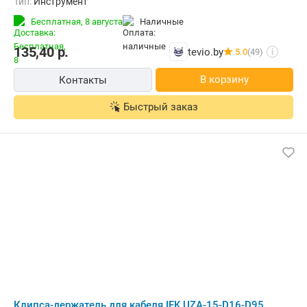
Тип:
Инструмент
Бесплатная,
8 августа
наличные
135,40
р.
tevio.by
5.0
(49)
i
В корзину
Контакты
Быстрый заказ
Клипса-держатель для кабеля IEK UZA-15-D16-D95