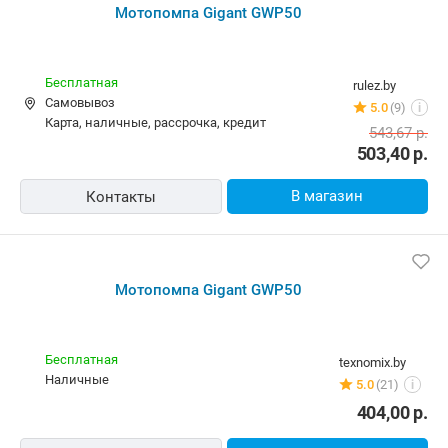
Мотопомпа Gigant GWP50
Бесплатная
rulez.by
Самовывоз
5.0
(9)
i
карта, наличные, рассрочка, кредит
543,67
р.
503,40
р.
В магазин
Контакты
Мотопомпа Gigant GWP50
Бесплатная
texnomix.by
наличные
5.0
(21)
i
404,00
р.