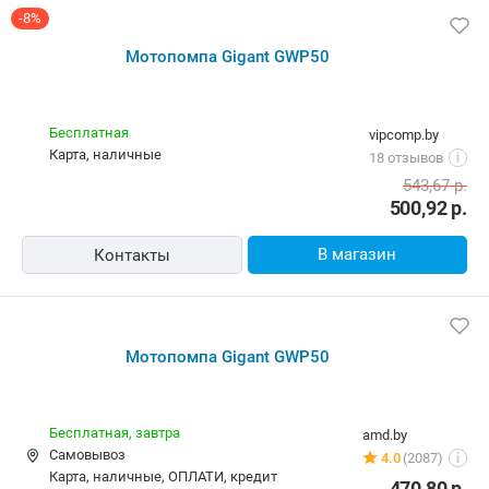
-8%
Мотопомпа Gigant GWP50
Бесплатная
vipcomp.by
карта, наличные
18 отзывов
i
543,67
р.
500,92
р.
В магазин
Контакты
Мотопомпа Gigant GWP50
Бесплатная,
завтра
amd.by
Самовывоз
4.0
(2087)
i
карта, наличные, ОПЛАТИ, кредит
470,80
р.