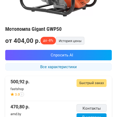
Мотопомпа Gigant GWP50
от
404,00
p.
до -8%
История цены
Спросить AI
Все характеристики
500,92
р.
Быстрый заказ
fastshop
3.0
i
470,80
р.
Контакты
amd.by