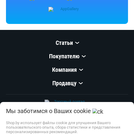
Статьи
Покупателю
Компания
Продавцу
Мы заботимся о Ваших cookie
© 1999–
2026
,
ООО «Открытый Контакт»
УНП 100008738
Shop.by использует файлы cookie для улучшения Вашего
пользовательского опыта, сбора статистики и представления
Настройка cookie
персонализированных рекомендаций.