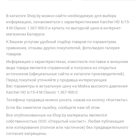
от
4 956,00
р.
от
4 456,00
р.
до -19%
до -17%
Karcher HD 7/20 G Classic 1.187-011.0
Karcher H
Сопутствующие разделы
Принадлежности для
моек высокого
Пылесосы
давления
автомобильные
В каталоге Shop.by можно найти необходимую для выбора
информацию, ознакомиться с характеристиками Karcher HD 6/15-
4 M Classic 1.367-900.0 и купить по выгодной цене в интернет-
магазинах Беларуси.