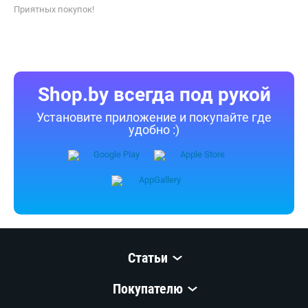
К Вашим услугам удобный подбор товаров по параметрам,
сравнение, отзывы других покупателей, фото/видео галерея
товаров.
Информация о характеристиках, комплекте поставки и внешнем
виде товара является справочной и получена из открытых
источников (официальные сайты и каталоги производителей).
Перед покупкой уточняйте у продавца интересующие
Вас параметры и актуальную цену на Мойка высокого давления
Karcher HD 6/15-4 M Classic 1.367-900.0.
Телефоны продавца можно узнать, нажав на кнопку «Контакты».
Если Вы заметили ошибку, сообщите нам об этом.
Все опубликованные на Shop.by материалы являются
собственностью ООО «Открытый контакт». Любая публикация
или копирование (полное или частичное) без предварительного
согласия запрещены.
Приятных покупок!