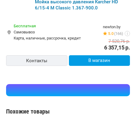
Мойка высокого давления Karcher HD 6/15-4 M
Classic 1.367-900.0
Бесплатная
vipcomp.by
карта, наличные
18 отзывов
i
6 748,71
р.
6 248,81
р.
В магазин
Контакты
-15%
Мойка высокого давления Karcher HD 6/15-4 M
Classic 1.367-900.0
Бесплатная
newton.by
Самовывоз
5.0
(166)
i