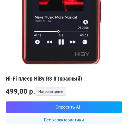
Hi-Fi плеер HiBy R3 II (красный)
499,00
p.
История цены
Спросить AI
Все характеристики