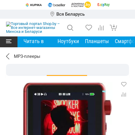
Вся Беларусь
Читать в
Ноутбуки
Планшеты
Смартф
MP3-плееры