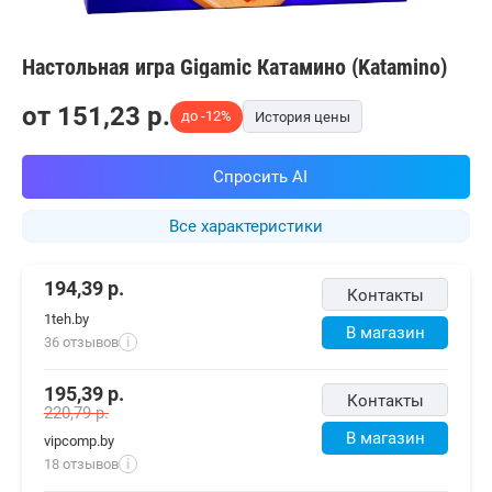
Настольная игра Gigamic Катамино (Katamino)
от
151,23
p.
до -12%
История цены
Спросить AI
Все характеристики
194,39
р.
Контакты
1teh.by
В магазин
36 отзывов
i
195,39
р.
Контакты
220,79
р.
В магазин
vipcomp.by
18 отзывов
i