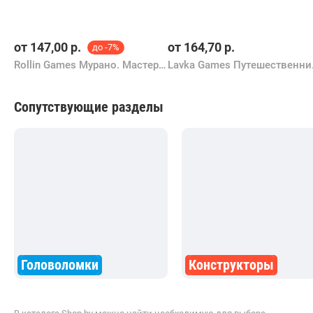
от
147,00
р.
от
164,70
р.
до -7%
Rollin Games Мурано. Мастера Света
Lavka G
Сопутствующие разделы
Головоломки
Конструкторы