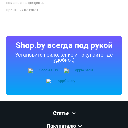
согласия запрещены.
Приятных покупок!
Shop.by всегда под рукой
Установите приложение и покупайте где
удобно :)
Статьи
Покупателю