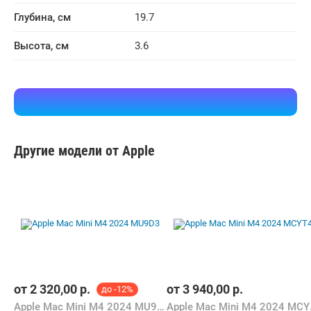
Глубина, см
19.7
Высота, см
3.6
Другие модели от Apple
от
2 320,00
р.
от
3 940,00
р.
до -12%
Apple Mac Mini M4 2024 MU9D3
Apple