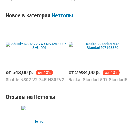
Новое в категории
Неттопы
от
543,00
р.
от
2 984,00
р.
до -12%
до -12%
Shuttle NS02 V2 74R-NS02V2-005-SHU-001
Raskat
Отзывы на Неттопы