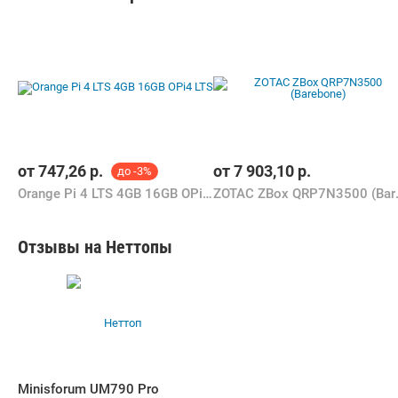
от
747,26
р.
от
7 903,10
р.
до -3%
Orange Pi 4 LTS 4GB 16GB OPi4 LTS
ZOTAC ZB
Отзывы на Неттопы
Minisforum UM790 Pro