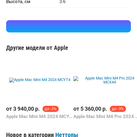
Высота, см
3.6
Другие модели от Apple
от
3 940,00
р.
от
5 360,00
р.
до -3%
до -3%
Apple Mac Mini M4 2024 MCYT4
Apple Mac Mini M4
Новое в категории
Неттопы