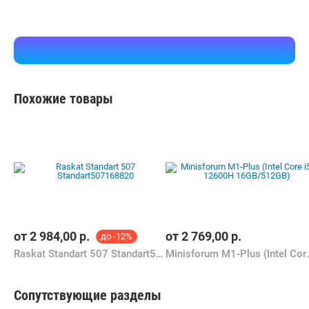
Похожие товары
от
2 984,00
р.
от
2 769,00
р.
до -12%
Raskat Standart 507 Standart507168820
Minisforum M1-Plus
Сопутствующие разделы