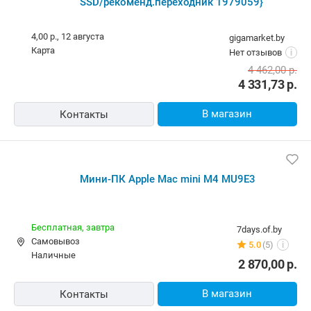
SSD/рекоменд.переходник 1979059}
4,00 р.,
12 августа
gigamarket.by
карта
Нет отзывов
i
4 462,00
р.
4 331,73
р.
В магазин
Контакты
Мини-ПК Apple Mac mini M4 MU9E3
Бесплатная,
завтра
7days.of.by
Самовывоз
5.0
(5)
i
наличные
2 870,00
р.
В магазин
Контакты