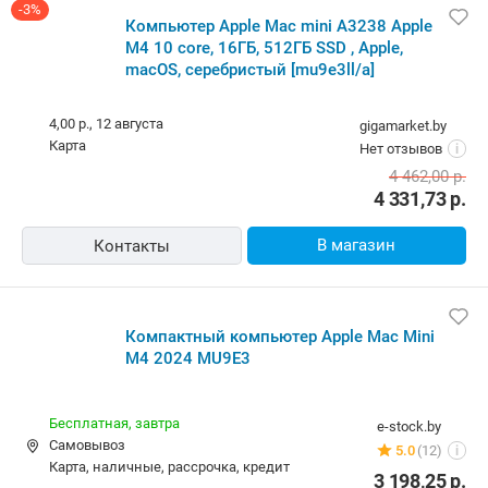
-3%
Компьютер Apple Mac mini A3238 Apple
M4 10 core, 16ГБ, 512ГБ SSD , Apple,
macOS, серебристый [mu9e3ll/a]
4,00 р.,
12 августа
gigamarket.by
карта
Нет отзывов
i
4 462,00
р.
4 331,73
р.
В магазин
Контакты
Компактный компьютер Apple Mac Mini
M4 2024 MU9E3
Бесплатная,
завтра
e-stock.by
Самовывоз
5.0
(12)
i
карта, наличные, рассрочка, кредит
3 198,25
р.