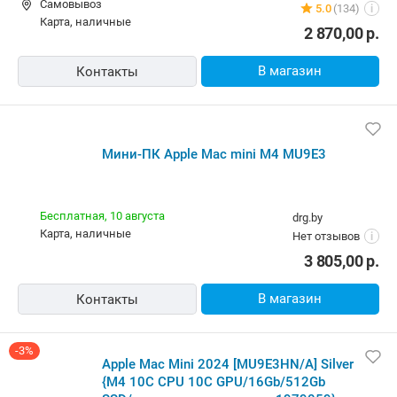
Самовывоз
5.0
(134)
i
карта, наличные
2 870,00
р.
В магазин
Контакты
Мини-ПК Apple Mac mini M4 MU9E3
Бесплатная,
10 августа
drg.by
карта, наличные
Нет отзывов
i
3 805,00
р.
В магазин
Контакты
-3%
Apple Mac Mini 2024 [MU9E3HN/A] Silver
{M4 10C CPU 10C GPU/16Gb/512Gb