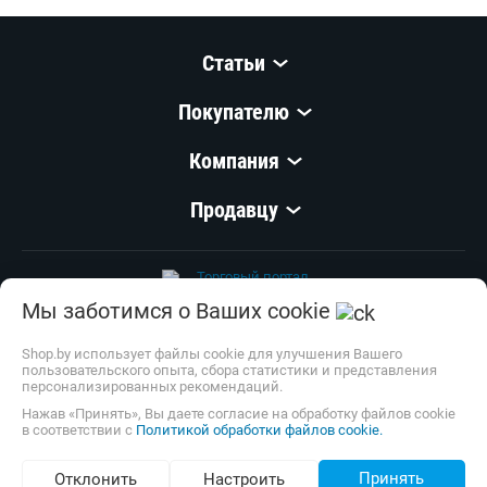
Статьи
Покупателю
Компания
Продавцу
Мы заботимся о Ваших cookie
Shop.by использует файлы cookie для улучшения Вашего
пользовательского опыта, сбора статистики и представления
персонализированных рекомендаций.
© 1999–
2026
,
ООО «Открытый Контакт»
УНП 100008738
Нажав «Принять», Вы даете согласие на обработку файлов cookie
в соответствии с
Политикой обработки файлов cookie.
Настройка cookie
Принять
Отклонить
Настроить