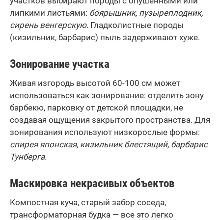
участков выбирают породы с опушенными или
липкими листьями:
боярышник, пузыреплодник,
сирень венгерскую
.
Гладколистные породы
(кизильник, барбарис) пыль задерживают хуже.
Зонирование участка
Живая изгородь высотой 60-100 см может
использоваться как зонирование: отделить зону
барбекю, парковку от детской площадки, не
создавая ощущения закрытого пространства. Для
зонирования используют низкорослые формы:
спирея японская, кизильник блестящий, барбарис
Тунберга.
Маскировка некрасивых объектов
Компостная куча, старый забор соседа,
трансформаторная будка — все это легко