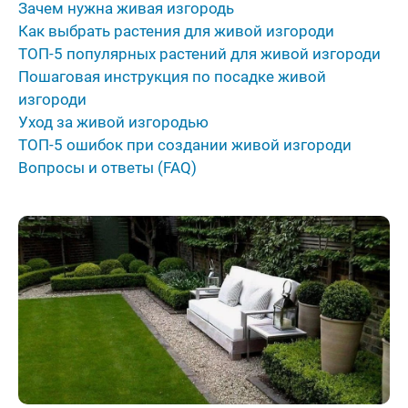
Зачем нужна живая изгородь
Как выбрать растения для живой изгороди
ТОП-5 популярных растений для живой изгороди
Пошаговая инструкция по посадке живой
изгороди
Уход за живой изгородью
ТОП-5 ошибок при создании живой изгороди
Вопросы и ответы (FAQ)