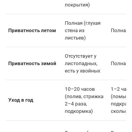
покрытия)
Полная (глухая
Приватность летом
стена из
Полная 
листьев)
Отсутствует у
Приватность зимой
листопадных,
Полная
есть у хвойных
10–20 часов
1–2 часа
(полив, стрижка
(помыть,
Уход в год
2–4 раза,
подкрас
подкормка)
сколы)