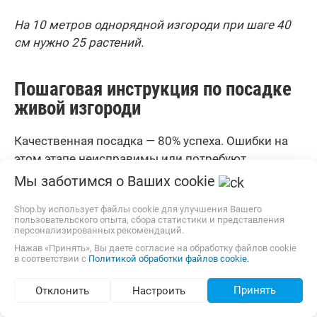
На 10 метров однорядной изгороди при шаге 40
см нужно 25 растений.
Пошаговая инструкция по посадке
живой изгороди
Качественная посадка — 80% успеха. Ошибки на
этом этапе неисправимы или потребуют
пересадки.
Мы заботимся о Ваших cookie
Shop.by использует файлы cookie для улучшения Вашего
Когда лучше сажать: весна или осень?
пользовательского опыта, сбора статистики и представления
персонализированных рекомендаций.
Для саженцев с открытой корневой системой
Нажав «Принять», Вы даете согласие на обработку файлов cookie
(ОКС) — только осень. Период с 15 сентября по 15
в соответствии с
Политикой обработки файлов cookie.
октября. Почему? Осенью теплая почва (8-12°C)
Принять
Отклонить
Настроить
стимулирует рост всасывающих корешков.
Воздух влажный, испарение минимальное.