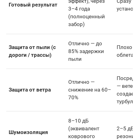
эффект), через
Сразу по
Готовый результат
3–4 года
установ
(полноценный
забор)
Отлично — до
Защита от пыли (с
Плохо —
85% задержки
дороги / трассы)
облетает
пыли
Посредс
Отлично —
— ветер
Защита от ветра
снижение на 60–
создает
70%
турбулен
8–10 дБ
(эквивалент
2–5 дБ (
Шумоизоляция
коврового
резониру