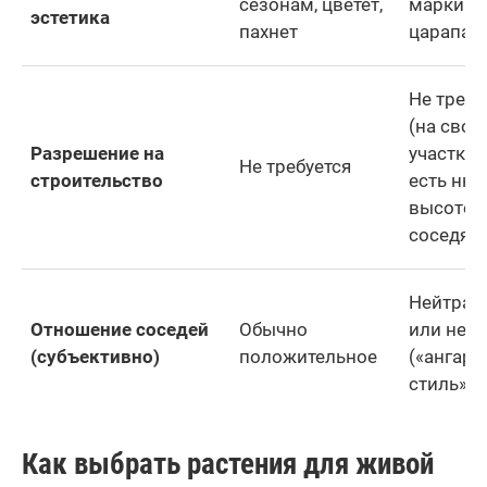
сезонам, цветет,
маркий,
эстетика
пахнет
царапае
Не требу
(на свое
Разрешение на
участке),
Не требуется
строительство
есть нюа
высотой
соседям
Нейтрал
Отношение соседей
Обычно
или нега
(субъективно)
положительное
(«ангар
стиль»)
Как выбрать растения для живой