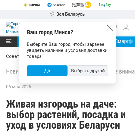
Вся Беларусь
Ваш город Минск?
Читать в
Ноутбуки
Планшеты
Смартф
Выберите Ваш город, чтобы заранее
увидеть наличие и условия доставки
Советы
товара
Новинки
Обзоры
Да
Советы
Обратите внима
Выбрать другой
06 мая 2026
Живая изгородь на даче:
выбор растений, посадка и
уход в условиях Беларуси