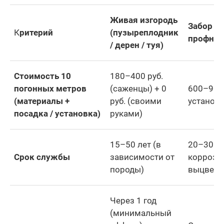
Живая изгородь
Забор из
К
ритерий
(пузыреплодник
профнас
/ дерен / туя)
Стоимость 10
180–400 руб.
погонных метров
(саженцы) + 0
600–900 
(материалы +
руб. (своими
установк
посадка / установка)
руками)
15–50 лет (в
20–30 ле
Срок службы
зависимости от
коррози
породы)
выцвета
Через 1 год
(минимальный