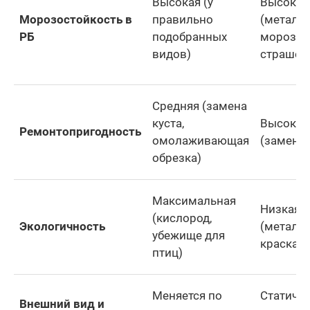
Высокая (у
Высокая
Морозостойкость в
правильно
(металл
РБ
подобранных
мороз н
видов)
страшен
Средняя (замена
куста,
Высокая
Ремонтопригодность
омолаживающая
(замена 
обрезка)
Максимальная
Низкая
(кислород,
Экологичность
(металл,
убежище для
краска)
птиц)
Меняется по
Статичн
Внешний вид и