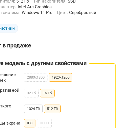
опителя:
512 Гб
Тип накопителя:
SSD
 адаптер:
Intel Arc Graphics
я система:
Windows 11 Pro
Цвет:
Серебристый
ристики
т в продаже
е модель с другими свойствами
решение
2880x1800
1920x1200
чек
еративной
32 Гб
16 Гб
ткого
1024 Гб
512 Гб
цы экрана
IPS
OLED