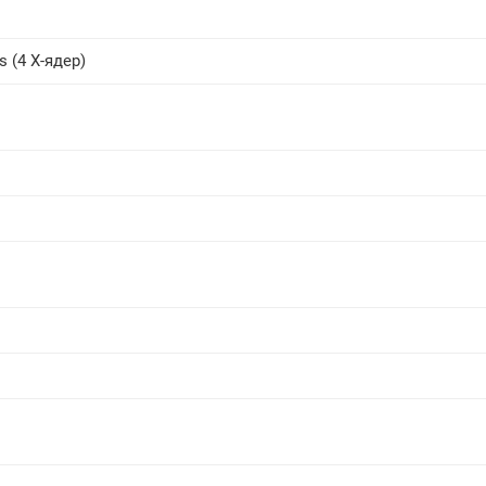
cs
(4 X-ядер)