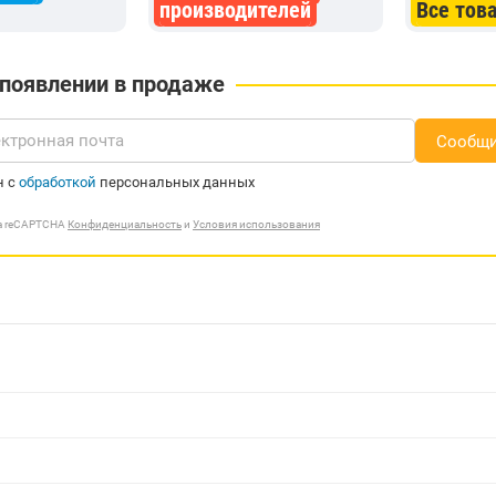
производителей
Все тов
 появлении в продаже
Сообщи
н с
обработкой
персональных данных
ма reCAPTCHA
Конфиденциальность
и
Условия использования