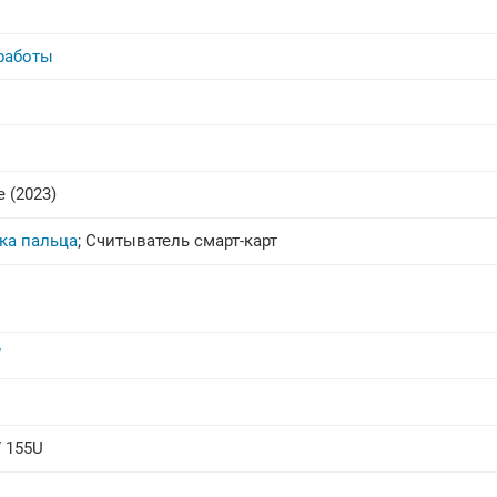
работы
e (2023)
ка пальца
;
Считыватель смарт-карт
7
7 155U