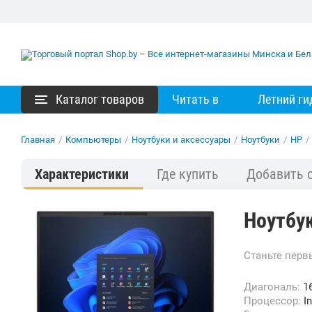
Каталог товаров
Читать в
Летний ги
Главная
/
Компьютеры
/
Ноутбуки и аксессуары
/
Ноутбуки
/
HP
/
Характеристики
Где купить
Добавить 
Ноутбук
Станьте пер
Диагональ:
16
Процессор:
I