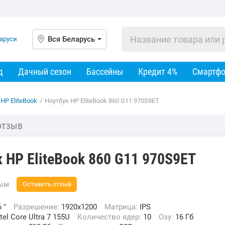
Вся Беларусь
д
Дачный сезон
Бассейны
Кредит 4%
Смартф
HP EliteBook
/
Ноутбук HP EliteBook 860 G11 970S9ET
отзыв
 HP EliteBook 860 G11 970S9ET
вым
Оставить отзыв
 "
Разрешение:
1920x1200
Матрица:
IPS
ntel Core Ultra 7 155U
Количество ядер:
10
Озу:
16 Гб