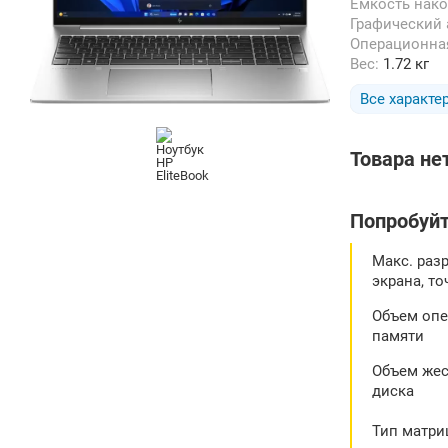
Емкость нак
Графический
Операционна
Вес:
1.72 кг
Все характе
Товара не
Попробуйт
Макс. раз
экрана, то
Объем оп
памяти
Объем жес
диска
Тип матри