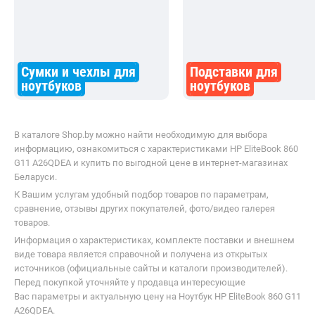
множеством вкладок работают без
из главных преимуществ: цве
проблем. Корпус полностью
точные, пиксели не видны да
пластиковый, но за полгода
при близком рассмотрении.
использования никаких
Батареи хватает на полный
повреждений не появилось. Если
рабочий день (у меня вышло 
Сумки и чехлы для
Подставки для
вам нужен простой ноутбук для
7 часов с включённым Excel,
ноутбуков
ноутбуков
базовых задач - можно брать, но
браузером и Slack). Клавиатур
будьте готовы к некоторым
удобная, с хорошим ходом кл
неудобствам.
а тачпад большой и отзывчив
В каталоге Shop.by можно найти необходимую для выбора
информацию, ознакомиться с характеристиками HP EliteBook 860
G11 A26QDEA и купить по выгодной цене в интернет-магазинах
Беларуси.
К Вашим услугам удобный подбор товаров по параметрам,
сравнение, отзывы других покупателей, фото/видео галерея
товаров.
Информация о характеристиках, комплекте поставки и внешнем
виде товара является справочной и получена из открытых
источников (официальные сайты и каталоги производителей).
Перед покупкой уточняйте у продавца интересующие
Вас параметры и актуальную цену на Ноутбук HP EliteBook 860 G11
A26QDEA.