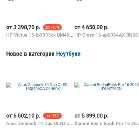
от
3 398,70
р.
от
4 650,00
р.
до -18%
HP Victus 15-fb3093dx BM4X8UA
HP O
Новое в категории
Ноутбуки
от
6 502,10
р.
от
5 399,00
р.
до -13%
Asus Zenbook 14 Duo OLED UX8406CA-QL460X
Xiaomi RedmiBook Pro 16 