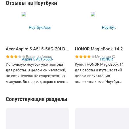
Отзывы на Ноутбуки
Acer Aspire 5 A515-56G-70LB NX.AT2EM.00E
Баранов Алекс
Миронов Ю.
Использую ноутбук уже полгода
Купил HONOR MagicBook 14 20
для работы. В целом он неплохой,
для работы и путешествий – в
но есть несколько существенных
целом впечатления
минусов. Во-первых, экран с очень
положительные. Ноутбук
плохими углами обзора - даже
действительно мощный: i5-13
небольшой наклон приводит к
легко справляется с графиче
Сопутствующие разделы
сильному искажению цветов. Во-
редакторами и даже лёгкими
вторых, Wi-Fi модуль не самый
играми вроде CS2 на средних
качественный - соединение иногда
настройках. Металлический к
обрывается без причины. На
выглядит премиально, а веси
производительность не жалуюсь -
всего 1.52 кг – удобно брать в
офисные программы, браузер с
командировки. Экран 2.5K – о