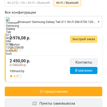
4G (LTE) / 5G / Wi-Fi / Bluetooth
Wi-Fi / Bluetooth
Все конфигурации
Планшет Samsung Galaxy Tab S11 Wi-Fi SM-X730 12GB/256GB (серый)
2 976,08
р.
Быстрый заказ
newton
5.0
i
2 450,00
р.
Контакты
2 940,00
р.
В магазин
100nout.by
5.0
i
21 предложениe
Пункты самовывоза