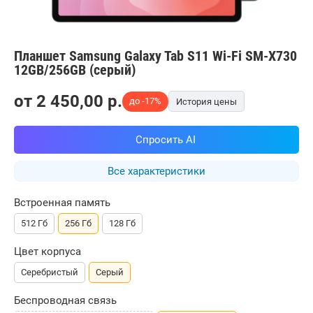
Планшет Samsung Galaxy Tab S11 Wi-Fi SM-X730
12GB/256GB (серый)
от
2 450,00
p.
до -17%
История цены
Спросить AI
Все характеристики
Встроенная память
512 Гб
256 Гб
128 Гб
Цвет корпуса
Серебристый
Серый
Беспроводная связь