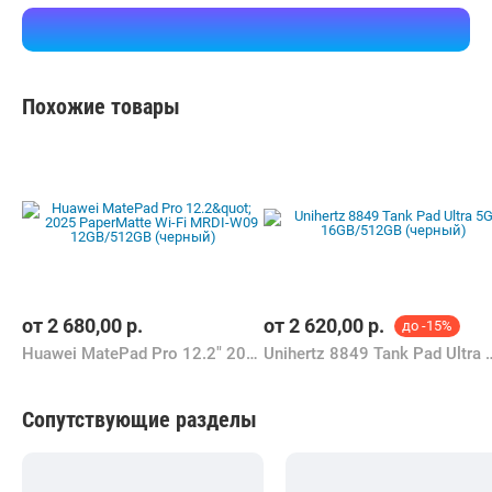
Похожие товары
от
2 680,00
р.
от
2 620,00
р.
до -15%
Huawei MatePad Pro 12.2" 2025 PaperMatte Wi-Fi MRDI-W09 12GB/512GB (черный)
Unihertz 8849 Tank Pad Ultr
Сопутствующие разделы