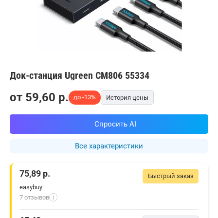
Док-станция Ugreen CM806 55334
от
59,60
p.
до -13%
История цены
Спросить AI
Все характеристики
75,89
р.
Быстрый заказ
easybuy
7 отзывов
i