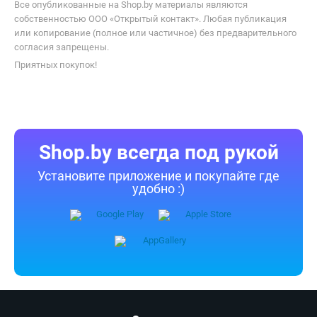
Все опубликованные на Shop.by материалы являются
собственностью ООО «Открытый контакт». Любая публикация
или копирование (полное или частичное) без предварительного
согласия запрещены.
Приятных покупок!
Shop.by всегда под рукой
Установите приложение и покупайте где
удобно :)