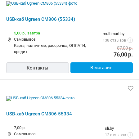
USB-хаб Ugreen CM806 (55334)
5,00 р.,
завтра
multimart.by
Самовывоз
138 отзывов
i
карта, наличные, рассрочка, ОПЛАТИ,
87,00
р.
кредит
76,00
р.
В магазин
Контакты
USB-хаб Ugreen CM806 55334
7,00 р.
sli.by
Самовывоз
12 отзывов
i