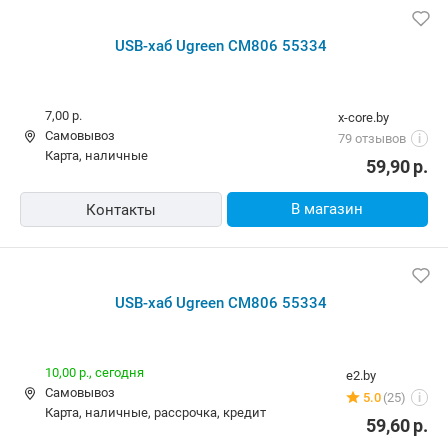
USB-хаб Ugreen CM806 55334
7,00 р.
x-core.by
Самовывоз
79 отзывов
i
карта, наличные
59,90
р.
В магазин
Контакты
USB-хаб Ugreen CM806 55334
10,00 р.,
сегодня
e2.by
Самовывоз
5.0
(25)
i
карта, наличные, рассрочка, кредит
59,60
р.