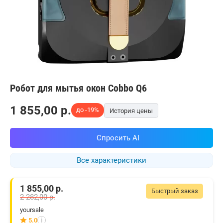
Робот для мытья окон Cobbo Q6
1 855,00
p.
до -19%
История цены
Спросить AI
Все характеристики
1 855,00
р.
Быстрый заказ
2 282,00
р.
yoursale
5.0
i