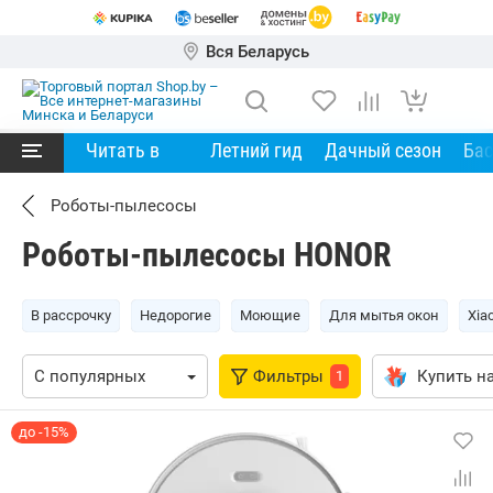
Вся Беларусь
Читать в
Летний гид
Дачный сезон
Ба
Роботы-пылесосы
Роботы-пылесосы HONOR
В рассрочку
Недорогие
Моющие
Для мытья окон
Xia
Фильтры
Купить на
1
до -15%