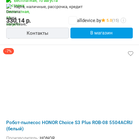
Бесплатная,
10 августа
ассортимент товаров по привлекательным ценам с
карта, наличные, рассрочка, кредит
профессиональным обслуживанием. Мы заботимся о
комфорте клиента!
330,14
р.
alldevice.by
5.0
(15)
i
В магазин
Контакты
-7%
Робот-пылесос HONOR Choice S3 Plus ROB-08 5504ACRU
(белый)
Производитель:
HONOR