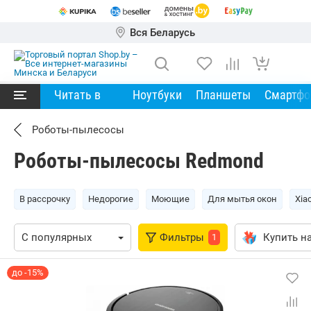
Вся Беларусь
Читать в
Ноутбуки
Планшеты
Смартф
Роботы-пылесосы
Роботы-пылесосы Redmond
В рассрочку
Недорогие
Моющие
Для мытья окон
Xia
Фильтры
Купить на
1
до -15%