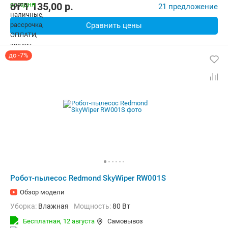
от
1 135,00
p.
21 предложение
Сравнить цены
до -7%
Робот-пылесос Redmond SkyWiper RW001S
Обзор модели
Уборка:
Влажная
мощность:
80 Вт
Бесплатная,
12 августа
Самовывоз