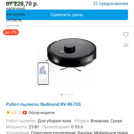
от
228,70
p.
22 предложения
Сравнить цены
до -7%
Робот-пылесос Redmond RV-R670S
5.0
(1)
Обзор модели
Робот-пылесос:
Для уборки пола
Уборка:
Влажная, Сухая
мощность:
25 Вт
пылесборник:
0.55 л
Управление:
Голосовое управление, Кнопки, Мобильное приложе