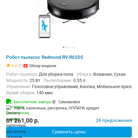
Робот-пылесос Redmond RV-R650S
4.0
(1)
Обзор модели
Робот-пылесос:
Для уборки пола
Уборка:
Влажная, Сухая
мощность:
25 Вт
пылесборник:
0.55 л
Управление:
Голосовое управление, Кнопки, Мобильное приложе
Время уборки:
140 мин
Функции:
Автоматический возврат на базу, Быстрая уборка, П
Бесплатная,
завтра
Самовывоз
карта, наличные, рассрочка, ОПЛАТИ, кредит
от
261,00
p.
24 предложения
Сравнить цены