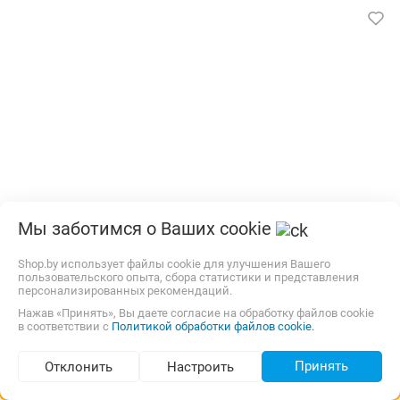
Робот-пылесос РЕДМОНД RV-R660SH белый
Мы заботимся о Ваших cookie
Производитель:
Redmond
Shop.by использует файлы cookie для улучшения Вашего
Бесплатная,
12 августа
карта, наличные
пользовательского опыта, сбора статистики и представления
персонализированных рекомендаций.
700,00
р.
8bit.by
4 отзыва
i
Нажав «Принять», Вы даете согласие на обработку файлов cookie
в соответствии с
Политикой обработки файлов cookie.
В магазин
Контакты
Принять
Отклонить
Настроить
Подбор по параметрам (45)