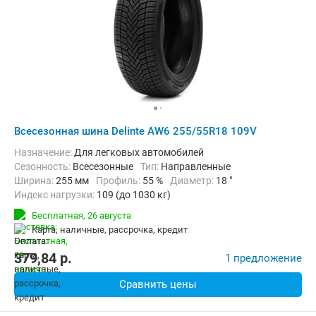
Всесезонная шина Delinte AW6 255/55R18 109V
Назначение:
Для легковых автомобилей
Сезонность:
Всесезонные
Тип:
Направленные
Ширина:
255 мм
Профиль:
55 %
Диаметр:
18 "
Индекс нагрузки:
109 (до 1030 кг)
Индекс скорости:
V (до 240 км/ч)
Бесплатная,
26 августа
карта, наличные, рассрочка, кредит
379,84
p.
1 предложение
Сравнить цены