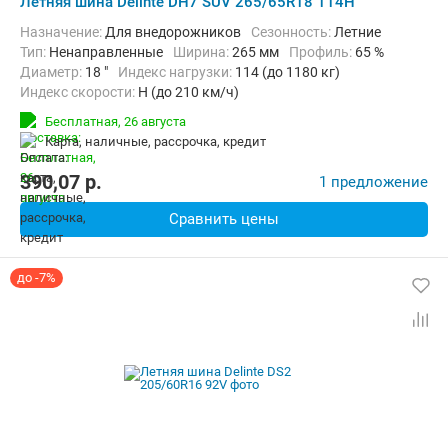
Летняя шина Delinte DH7 SUV 265/65R18 114H
Назначение:
Для внедорожников
Сезонность:
Летние
Тип:
Ненаправленные
Ширина:
265 мм
Профиль:
65 %
Диаметр:
18 "
Индекс нагрузки:
114 (до 1180 кг)
Индекс скорости:
H (до 210 км/ч)
Бесплатная,
26 августа
карта, наличные, рассрочка, кредит
390,07
p.
1 предложение
Сравнить цены
до -7%