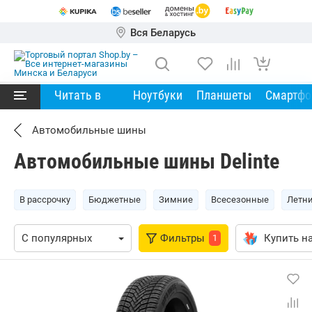
Вся Беларусь
Читать в
Ноутбуки
Планшеты
Смартф
Автомобильные шины
Автомобильные шины Delinte
В рассрочку
Бюджетные
Зимние
Всесезонные
Летн
Фильтры
Купить на
1