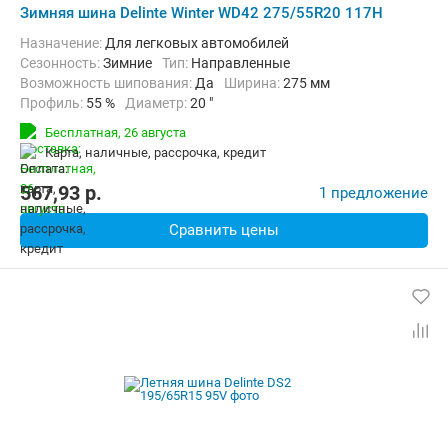
Зимняя шина Delinte Winter WD42 275/55R20 117H
Назначение:
Для легковых автомобилей
Сезонность:
Зимние
Тип:
Направленные
Возможность шипования:
Да
Ширина:
275 мм
Профиль:
55 %
Диаметр:
20 "
Индекс нагрузки:
117 (до 1285 кг)
Бесплатная,
26 августа
Индекс скорости:
H (до 210 км/ч)
карта, наличные, рассрочка, кредит
567,93
p.
1 предложение
Сравнить цены