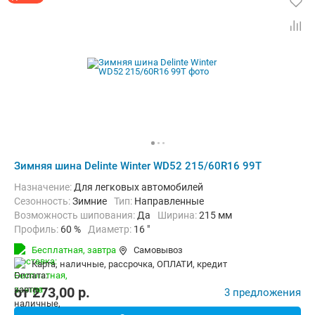
Зимняя шина Delinte Winter WD52 215/60R16 99T
Назначение:
Для легковых автомобилей
Сезонность:
Зимние
Тип:
Направленные
Возможность шипования:
Да
Ширина:
215 мм
Профиль:
60 %
Диаметр:
16 "
Индекс нагрузки:
99 (до 775 кг)
Бесплатная,
завтра
Самовывоз
Индекс скорости:
T (до 190 км/ч)
карта, наличные, рассрочка, ОПЛАТИ, кредит
от
273,00
p.
3 предложения