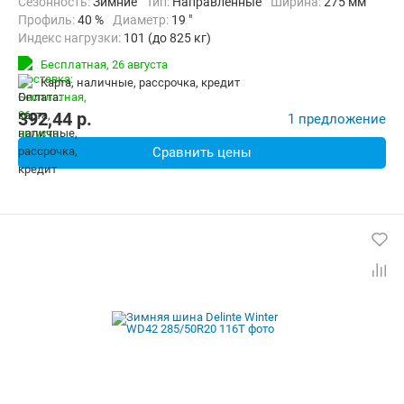
Сезонность:
Зимние
Тип:
Направленные
Ширина:
275 мм
Профиль:
40 %
Диаметр:
19 "
Индекс нагрузки:
101 (до 825 кг)
Индекс скорости:
H (до 210 км/ч)
Бесплатная,
26 августа
карта, наличные, рассрочка, кредит
392,44
p.
1 предложение
Сравнить цены