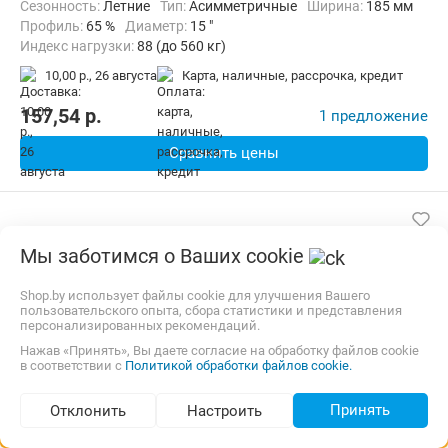
Сезонность:
Летние
Тип:
Асимметричные
Ширина:
185 мм
Профиль:
65 %
Диаметр:
15 "
Индекс нагрузки:
88 (до 560 кг)
Индекс скорости:
V (до 240 км/ч)
10,00 р.,
26 августа
карта, наличные, рассрочка, кредит
157,54
p.
1 предложение
Сравнить цены
Мы заботимся о Ваших cookie
Shop.by использует файлы cookie для улучшения Вашего
пользовательского опыта, сбора статистики и представления
персонализированных рекомендаций.
Нажав «Принять», Вы даете согласие на обработку файлов cookie
в соответствии с
Политикой обработки файлов cookie.
Принять
Отклонить
Настроить
Подбор по параметрам (405)
Летняя шина Delinte DH7 SUV 235/70R16 106H