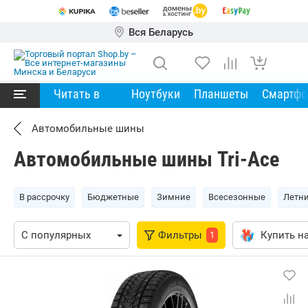
Вся Беларусь
Читать в
Ноутбуки
Планшеты
Смартф
Автомобильные шины
Автомобильные шины Tri-Ace
В рассрочку
Бюджетные
Зимние
Всесезонные
Летн
Фильтры
Купить на
1