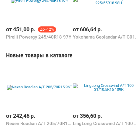
от
451,00
р.
от
606,64
р.
до -12%
Pirelli Powergy 245/40R18 97Y
Yokohama Ge
Новые товары в каталоге
от
242,46
р.
от
356,60
р.
Nexen Roadian A/T 205/70R15 96T
LingLong Crosswind A/T