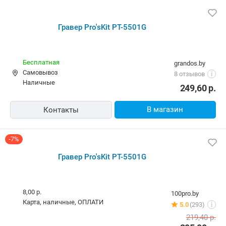
Бесплатная,
17 августа
9watt.by
карта, наличные
5.0
(210)
i
248,20
р.
В магазин
Контакты
Гравер Pro'sKit PT-5501G
Бесплатная
grandos.by
Самовывоз
8 отзывов
i
наличные
249,60
р.
В магазин
Контакты