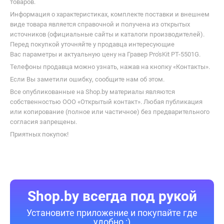
Отрезные диски
Пильные диски
В каталоге Shop.by можно найти необходимую для выбора
информацию, ознакомиться с характеристиками Pro'sKit PT-5501G
и купить по выгодной цене в интернет-магазинах Беларуси.
К Вашим услугам удобный подбор товаров по параметрам,
сравнение, отзывы других покупателей, фото/видео галерея
товаров.
Информация о характеристиках, комплекте поставки и внешнем
виде товара является справочной и получена из открытых
источников (официальные сайты и каталоги производителей).
Перед покупкой уточняйте у продавца интересующие
Вас параметры и актуальную цену на Гравер Pro'sKit PT-5501G.
Телефоны продавца можно узнать, нажав на кнопку «Контакты».
Если Вы заметили ошибку, сообщите нам об этом.
Все опубликованные на Shop.by материалы являются
собственностью ООО «Открытый контакт». Любая публикация
или копирование (полное или частичное) без предварительного