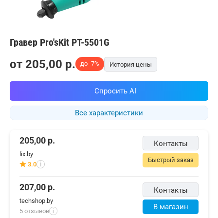
Гравер Pro'sKit PT-5501G
от
205,00
p.
до -7%
История цены
Спросить AI
Все характеристики
205,00
р.
Контакты
lix.by
Быстрый заказ
3.0
i
207,00
р.
Контакты
techshop.by
В магазин
5 отзывов
i