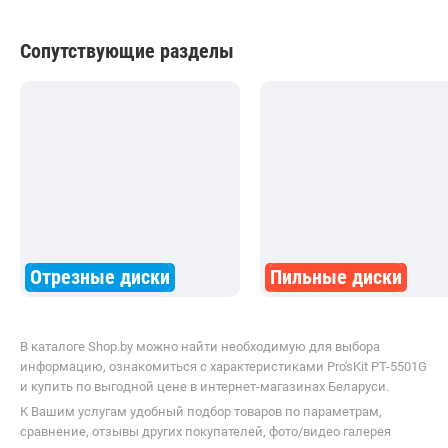
от
210,00
р.
от
224,20
р.
до -15%
INGCO MG133281
Hanskonner HGD0665
Сопутствующие разделы