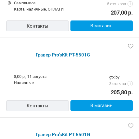
Гравер Pro///'sKit PT-5501G
10,00 р.
techshop.by
Самовывоз
5 отзывов
i
карта, наличные, ОПЛАТИ
207,00
р.
В магазин
Контакты
Гравер Pro'sKit PT-5501G
8,00 р.,
11 августа
gtx.by
наличные
3 отзыва
i
205,80
р.
В магазин
Контакты