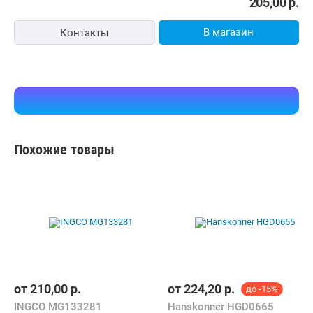
-7%
Гравер Pro'sKit PT-5501G
8,00 р.
100pro.by
карта, наличные, ОПЛАТИ
5.0
(293)
i
219,40
р.
205,00
р.
В магазин
Контакты
Похожие товары