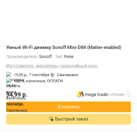
Умный Wi-Fi диммер Sonoff Mini-DIM (Matter-enabled)
Производитель:
Sonoff
Тип:
Реле
Изготовитель, импортеры, гарантийный срок.
15,00 р.,
7 сентября
Самовывоз
карта, наличные, ОПЛАТИ
94,99
р.
mega trade
2 отзыва
i
В корзину
Быстрый заказ