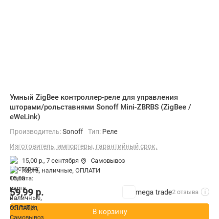
Умный ZigBee контроллер-реле для управления
шторами/рольставнями Sonoff Mini-ZBRBS (ZigBee /
eWeLink)
Производитель:
Sonoff
Тип:
Реле
Изготовитель, импортеры, гарантийный срок.
15,00 р.,
7 сентября
Самовывоз
карта, наличные, ОПЛАТИ
59,99
р.
mega trade
2 отзыва
i
В корзину