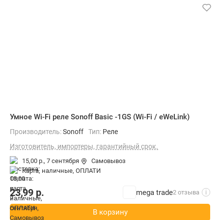
Умное Wi-Fi реле Sonoff Basic -1GS (Wi-Fi / eWeLink)
Производитель:
Sonoff
Тип:
Реле
Изготовитель, импортеры, гарантийный срок.
15,00 р.,
7 сентября
Самовывоз
карта, наличные, ОПЛАТИ
23,99
р.
mega trade
2 отзыва
i
В корзину