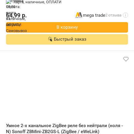
карта, наличные, ОПЛАТИ
64,99
р.
mega trade
2 отзыва
i
В корзину
Быстрый заказ
Умное 2-х канальное ZigBee реле без нейтрали (ноля -
N) Sonoff ZBMini-ZB2GS-L (ZigBee / eWeLink)