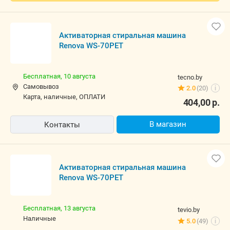
Активаторная стиральная машина
Renova WS-70PET
Бесплатная,
10 августа
tecno.by
Самовывоз
2.0
(20)
i
карта, наличные, ОПЛАТИ
404,00
р.
В магазин
Контакты
Активаторная стиральная машина
Renova WS-70PET
Бесплатная,
13 августа
tevio.by
наличные
5.0
(49)
i