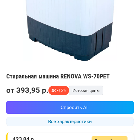
Стиральная машина RENOVA WS-70PET
от
393,95
p.
до -15%
История цены
Спросить AI
Все характеристики
423,84
р.