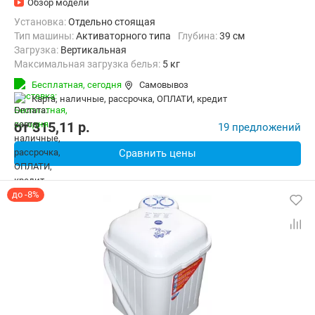
Обзор модели
Установка:
Отдельно стоящая
Тип машины:
Активаторного типа
Глубина:
39 см
загрузка:
Вертикальная
Максимальная загрузка белья:
5 кг
Класс энергопотребления:
А+
Бесплатная,
сегодня
Самовывоз
Дополнительные функции:
Возможность дозагрузки белья
карта, наличные, рассрочка, ОПЛАТИ, кредит
Ширина:
65 см
от
315,11
p.
19 предложений
Сравнить цены
до -8%