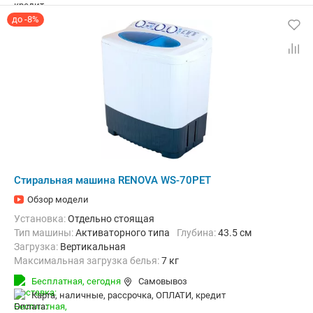
до -8%
Стиральная машина RENOVA WS-70PET
Обзор модели
Установка:
Отдельно стоящая
Тип машины:
Активаторного типа
Глубина:
43.5 см
загрузка:
Вертикальная
Максимальная загрузка белья:
7 кг
Класс энергопотребления:
А+
Материал бака:
Пластик
Бесплатная,
сегодня
Самовывоз
Дополнительные функции:
Возможность дозагрузки белья
карта, наличные, рассрочка, ОПЛАТИ, кредит
Ширина:
74.5 см