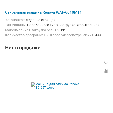
Стиральная машина Renova WAF-6010M11
Установка:
Отдельно стоящая
Тип машины:
Барабанного типа
загрузка:
Фронтальная
Максимальная загрузка белья:
6 кг
Количество программ:
16
Класс энергопотребления:
А++
Дополнительные функции:
Выбор скорости отжима, Звуковой с
Безопасность:
Защита от детей
Нет в продаже