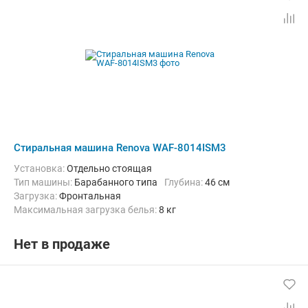
Стиральная машина Renova WAF-8014ISM3
Установка:
Отдельно стоящая
Тип машины:
Барабанного типа
Глубина:
46 см
загрузка:
Фронтальная
Максимальная загрузка белья:
8 кг
Количество программ:
15
Класс энергопотребления:
A+++
Дополнительные функции:
Выбор скорости отжима, Звуковой с
Нет в продаже
Безопасность:
Защита от детей, Защита от протечек
Ширина:
59.5 см