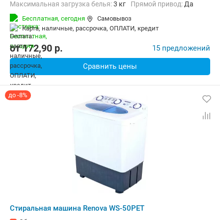
Максимальная загрузка белья:
3 кг
прямой привод:
Да
Количество программ:
2
Класс энергопотребления:
А+
Бесплатная,
сегодня
Самовывоз
Материал бака:
Пластик
карта, наличные, рассрочка, ОПЛАТИ, кредит
Дополнительные функции:
Возможность дозагрузки белья
Безопасность:
Контроль дисбаланса
Ширина:
41 см
от
172,90
p.
15 предложений
Сравнить цены
до -8%
Стиральная машина Renova WS-50PET