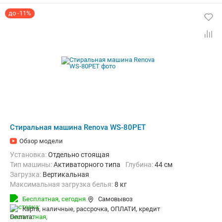
до -11%
Стиральная машина Renova WS-80PET
Обзор модели
Установка:
Отдельно стоящая
Тип машины:
Активаторного типа
Глубина:
44 см
загрузка:
Вертикальная
Максимальная загрузка белья:
8 кг
Количество программ:
2
Класс энергопотребления:
А+
Бесплатная,
сегодня
Самовывоз
Материал бака:
Пластик
карта, наличные, рассрочка, ОПЛАТИ, кредит
Дополнительные функции:
Возможность дозагрузки белья