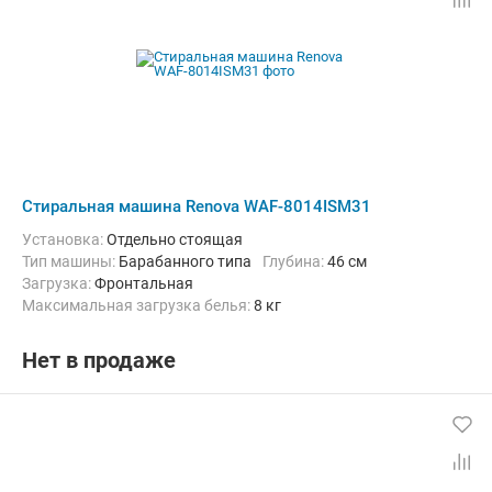
Стиральная машина Renova WAF-8014ISM31
Установка:
Отдельно стоящая
Тип машины:
Барабанного типа
Глубина:
46 см
загрузка:
Фронтальная
Максимальная загрузка белья:
8 кг
Количество программ:
12
Класс энергопотребления:
A+++
Дополнительные функции:
Выбор скорости отжима, Звуковой с
Нет в продаже
Безопасность:
Защита от детей, Защита от протечек, Контроль 
Ширина:
59.5 см