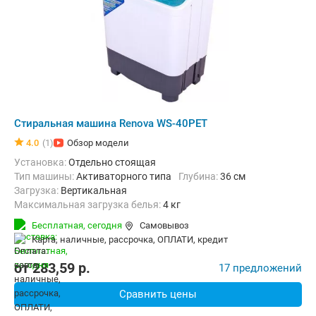
Стиральная машина Renova WS-40PET
4.0
(1)
Обзор модели
Установка:
Отдельно стоящая
Тип машины:
Активаторного типа
Глубина:
36 см
загрузка:
Вертикальная
Максимальная загрузка белья:
4 кг
Класс энергопотребления:
А+
Бесплатная,
сегодня
Самовывоз
Дополнительные функции:
Возможность дозагрузки белья
карта, наличные, рассрочка, ОПЛАТИ, кредит
Ширина:
60 см
от
283,59
p.
17 предложений
Сравнить цены