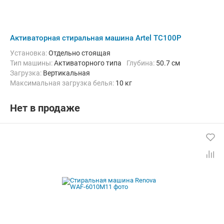
Активаторная стиральная машина Artel TC100P
Установка:
Отдельно стоящая
Тип машины:
Активаторного типа
Глубина:
50.7 см
загрузка:
Вертикальная
Максимальная загрузка белья:
10 кг
Количество программ:
4
Класс энергопотребления:
А
Дополнительные функции:
Возможность дозагрузки белья, Отм
Нет в продаже
Ширина:
84.5 см