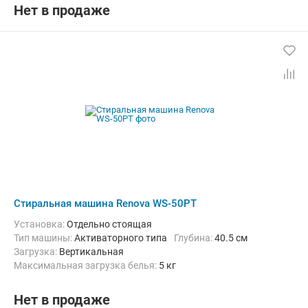
Ширина:
48 см
Нет в продаже
Стиральная машина Renova WS-50PT
Установка:
Отдельно стоящая
Тип машины:
Активаторного типа
Глубина:
40.5 см
загрузка:
Вертикальная
Максимальная загрузка белья:
5 кг
Материал бака:
Пластик
Ширина:
71.5 см
Нет в продаже