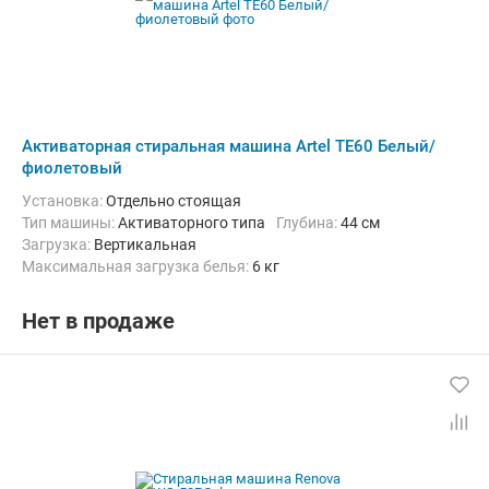
Активаторная стиральная машина Artel TE60 Белый/
фиолетовый
Установка:
Отдельно стоящая
Тип машины:
Активаторного типа
Глубина:
44 см
загрузка:
Вертикальная
Максимальная загрузка белья:
6 кг
Количество программ:
3
Класс энергопотребления:
А
Материал бака:
Пластик
Нет в продаже
Дополнительные функции:
Возможность дозагрузки белья
Ширина:
74 см