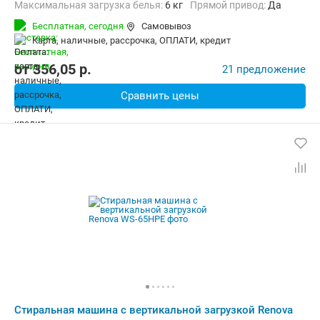
Максимальная загрузка белья:
6 кг
прямой привод:
Да
Количество программ:
2
Класс энергопотребления:
А+
Бесплатная,
сегодня
Самовывоз
Материал бака:
Пластик
карта, наличные, рассрочка, ОПЛАТИ, кредит
Дополнительные функции:
Возможность дозагрузки белья
Безопасность:
Контроль дисбаланса
Ширина:
71.5 см
от
356,05
p.
21 предложение
Сравнить цены
Стиральная машина с вертикальной загрузкой Renova