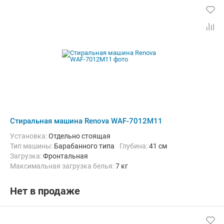
Стиральная машина Renova WAF-7012M11
Установка:
Отдельно стоящая
Тип машины:
Барабанного типа
Глубина:
41 см
загрузка:
Фронтальная
Максимальная загрузка белья:
7 кг
Количество программ:
13
Класс энергопотребления:
A+++
Материал бака:
Пластик
Нет в продаже
Дополнительные функции:
Звуковой сигнал, Отложенный старт,
Ширина:
59.5 см