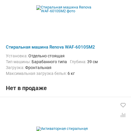
Стиральная машина Renova WAF-6010SM2
Установка:
Отдельно стоящая
Тип машины:
Барабанного типа
Глубина:
39 см
загрузка:
Фронтальная
Максимальная загрузка белья:
6 кг
Количество программ:
15
Класс энергопотребления:
А++
Дополнительные функции:
Выбор скорости отжима, Звуковой с
Нет в продаже
Безопасность:
Защита от детей, Защита от протечек
Ширина:
59.5 см