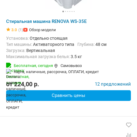
Стиральная машина RENOVA WS-35E
3.0
(1)
Обзор модели
Установка:
Отдельно стоящая
Тип машины:
Активаторного типа
Глубина:
48 см
загрузка:
Вертикальная
Максимальная загрузка белья:
3.5 кг
Количество программ:
3
Класс энергопотребления:
E
Бесплатная,
сегодня
Самовывоз
Материал бака:
Пластик
карта, наличные, рассрочка, ОПЛАТИ, кредит
Дополнительные функции:
Звуковой сигнал
Ширина:
48 см
от
224,00
p.
12 предложений
Сравнить цены