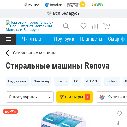
Вся Беларусь
Читать в
Ноутбуки
Планшеты
Смартф
Стиральные машины
Стиральные машины Renova
Недорогие
Samsung
Bosch
LG
ATLANT
Indesit
Фильтры
Купить на
1
до -9%