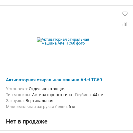
Активаторная стиральная машина Artel TC60
Установка:
Отдельно стоящая
Тип машины:
Активаторного типа
Глубина:
44 см
загрузка:
Вертикальная
Максимальная загрузка белья:
6 кг
Количество программ:
4
Класс энергопотребления:
А
Дополнительные функции:
Возможность дозагрузки белья
Нет в продаже
Ширина:
74 см