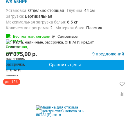
WS-65HPE
Установка:
Отдельно стоящая
Глубина:
44 см
загрузка:
Вертикальная
Максимальная загрузка белья:
6.5 кг
Количество программ:
2
Материал бака:
Пластик
Дополнительные функции:
Возможность дозагрузки белья
Бесплатная,
сегодня
Самовывоз
Ширина:
48 см
карта, наличные, рассрочка, ОПЛАТИ, кредит
от
375,00
p.
9 предложений
Сравнить цены
до -12%