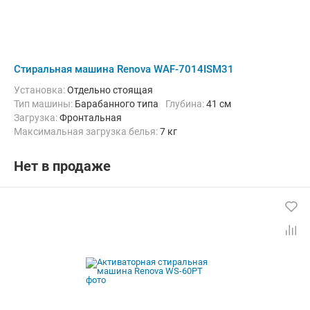
Стиральная машина Renova WAF-7014ISM31
Установка:
Отдельно стоящая
Тип машины:
Барабанного типа
Глубина:
41 см
загрузка:
Фронтальная
Максимальная загрузка белья:
7 кг
Количество программ:
13
Класс энергопотребления:
A+++
Материал бака:
Пластик
Нет в продаже
Дополнительные функции:
Выбор скорости отжима, Звуковой с
Ширина:
59.5 см