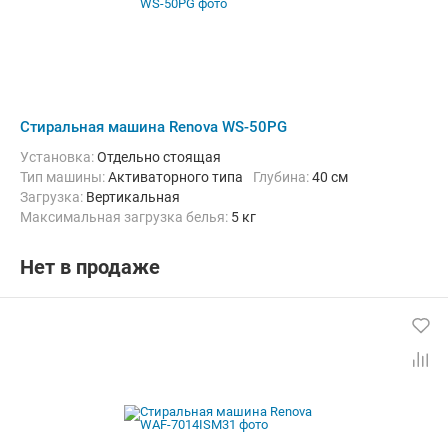
Стиральная машина Renova WS-50PG
Установка:
Отдельно стоящая
Тип машины:
Активаторного типа
Глубина:
40 см
загрузка:
Вертикальная
Максимальная загрузка белья:
5 кг
Количество программ:
2
Материал бака:
Пластик
Дополнительные функции:
Возможность дозагрузки белья
Нет в продаже
Ширина:
63.5 см