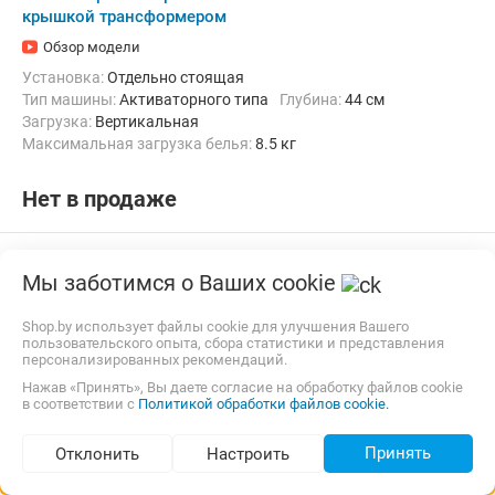
крышкой трансформером
Обзор модели
Установка:
Отдельно стоящая
Тип машины:
Активаторного типа
Глубина:
44 см
загрузка:
Вертикальная
Максимальная загрузка белья:
8.5 кг
Количество программ:
2
Материал бака:
Пластик
Ширина:
53 см
Нет в продаже
Мы заботимся о Ваших cookie
Shop.by использует файлы cookie для улучшения Вашего
пользовательского опыта, сбора статистики и представления
персонализированных рекомендаций.
Нажав «Принять», Вы даете согласие на обработку файлов cookie
в соответствии с
Политикой обработки файлов cookie.
Принять
Отклонить
Настроить
Подбор по параметрам (46)