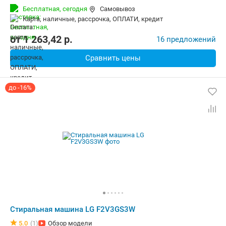
Количество программ:
12
Класс энергопотребления:
A+++
Бесплатная,
сегодня
Самовывоз
Дополнительные функции:
Возможность дозагрузки белья, Выб
карта, наличные, рассрочка, ОПЛАТИ, кредит
Безопасность:
Защита от детей
Ширина:
51 см
от
1 263,42
p.
16 предложений
Сравнить цены
до -16%
Стиральная машина LG F2V3GS3W
5.0
(1)
Обзор модели