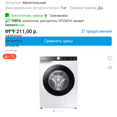
загрузка:
Фронтальная
Максимальная загрузка белья:
7 кг
прямой привод:
Да
Количество программ:
13
Класс энергопотребления:
A+++
Бесплатная,
завтра
Самовывоз
Дополнительные функции:
Выбор скорости отжима, Звуковой си
карта, наличные, рассрочка, ОПЛАТИ, кредит
Безопасность:
Защита от детей, Защита от перепадов напряжен
Ширина:
60 см
от
1 211,00
p.
27 предложений
Сравнить цены
до -7%