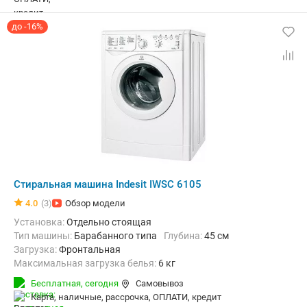
до -16%
Стиральная машина Indesit IWSC 6105
4.0
(3)
Обзор модели
Установка:
Отдельно стоящая
Тип машины:
Барабанного типа
Глубина:
45 см
загрузка:
Фронтальная
Максимальная загрузка белья:
6 кг
Класс энергопотребления:
А
Материал бака:
Пластик
Бесплатная,
сегодня
Самовывоз
Дополнительные функции:
Выбор скорости отжима, Интеллекту
карта, наличные, рассрочка, ОПЛАТИ, кредит
Ширина:
60 см