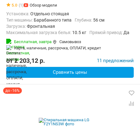
5.0
(1)
Обзор модели
Установка:
Отдельно стоящая
Тип машины:
Барабанного типа
Глубина:
56 см
загрузка:
Фронтальная
Максимальная загрузка белья:
10.5 кг
прямой привод:
Да
Количество программ:
14
Класс энергопотребления:
A+++
Бесплатная,
завтра
Самовывоз
Дополнительные функции:
Выбор скорости отжима, Звуковой си
карта, наличные, рассрочка, ОПЛАТИ, кредит
Безопасность:
Защита от детей, Контроль дисбаланса
Ширина:
60 см
от
2 203,12
p.
11 предложений
Сравнить цены
до -16%