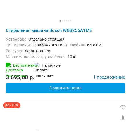
Стиральная машина Bosch WGB256A1ME
Установка:
Отдельно стоящая
Тип машины:
Барабанного типа
Глубина:
64.8 см
загрузка:
Фронтальная
Максимальная загрузка белья:
10 кг
Количество программ:
15
Класс энергопотребления:
А
Бесплатная
наличные
Дополнительные функции:
Выбор скорости отжима, Звуковой с
Безопасность:
Защита от детей, Защита от протечек
3 695,00
p.
1 предложение
Ширина:
59.8 см
Сравнить цены
до -13%