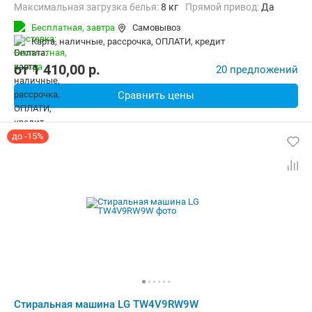
Максимальная загрузка белья:
8 кг
прямой привод:
Да
Количество программ:
14
Класс энергопотребления:
А
Бесплатная,
завтра
Самовывоз
Дополнительные функции:
Выбор скорости отжима, Звуковой с
карта, наличные, рассрочка, ОПЛАТИ, кредит
Безопасность:
Защита от детей, Защита от протечек, Контроль 
Ширина:
60 см
от
1 410,00
p.
20 предложений
Сравнить цены
до -15%
Стиральная машина LG TW4V9RW9W