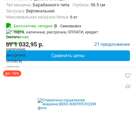
Тип машины:
Барабанного типа
Глубина:
58.5 см
загрузка:
Вертикальная
Максимальная загрузка белья:
6 кг
Количество программ:
13
Класс энергопотребления:
А
Бесплатная,
сегодня
Самовывоз
Дополнительные функции:
Выбор скорости отжима, Звуковой с
карта, наличные, рассрочка, ОПЛАТИ, кредит
Безопасность:
Защита от протечек
Ширина:
39 см
от
1 032,95
p.
21 предложение
Сравнить цены
до -16%