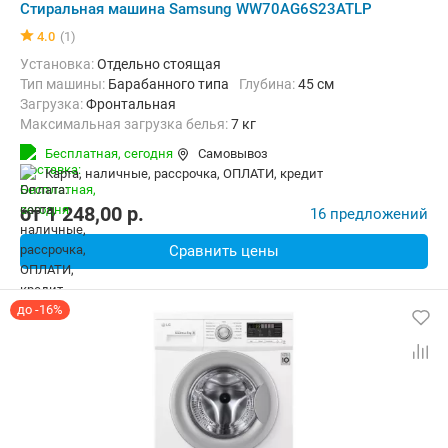
Стиральная машина Samsung WW70AG6S23ATLP
4.0
(1)
Установка:
Отдельно стоящая
Тип машины:
Барабанного типа
Глубина:
45 см
загрузка:
Фронтальная
Максимальная загрузка белья:
7 кг
Количество программ:
22
Класс энергопотребления:
A+++
Бесплатная,
сегодня
Самовывоз
Дополнительные функции:
Выбор скорости отжима, Звуковой с
карта, наличные, рассрочка, ОПЛАТИ, кредит
Безопасность:
Защита от детей, Защита от перепадов напряжен
Ширина:
60 см
от
1 248,00
p.
16 предложений
Сравнить цены
до -16%