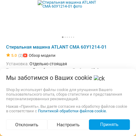
Стиральная машина ATLANT СМА 60У1214-01
5.0
(2)
Обзор модели
Установка:
Отдельно стоящая
Тип машины:
Барабанного типа
Глубина:
40.6 см
загрузка:
Фронтальная
Мы заботимся о Ваших cookie
Максимальная загрузка белья:
6 кг
Количество программ:
18
Класс энергопотребления:
A+++
Shop.by использует файлы cookie для улучшения Вашего
Бесплатная,
завтра
Самовывоз
Материал бака:
Пластик
пользовательского опыта, сбора статистики и представления
карта, наличные, рассрочка, ОПЛАТИ, кредит
персонализированных рекомендаций.
Дополнительные функции:
Антибактериальное покрытие, Возмо
Безопасность:
Защита от детей, Защита от перепадов напряжен
Нажав «Принять», Вы даете согласие на обработку файлов cookie
от
953,00
p.
26 предложений
в соответствии с
Политикой обработки файлов cookie.
Ширина:
59.6 см
Сравнить цены
Принять
Отклонить
Настроить
Подбор по параметрам (более 5 000)