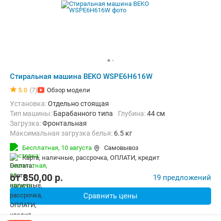
Стиральная машина BEKO WSPE6H616W
5.0
(7)
Обзор модели
Установка:
Отдельно стоящая
Тип машины:
Барабанного типа
Глубина:
44 см
загрузка:
Фронтальная
Максимальная загрузка белья:
6.5 кг
Количество программ:
15
Класс энергопотребления:
A+++
Бесплатная,
10 августа
Самовывоз
Материал бака:
Пластик
карта, наличные, рассрочка, ОПЛАТИ, кредит
Дополнительные функции:
Выбор скорости отжима, Звуковой с
Безопасность:
Защита от детей, Защита от протечек, Контроль 
от
850,00
p.
19 предложений
Ширина:
59.6 см
Сравнить цены