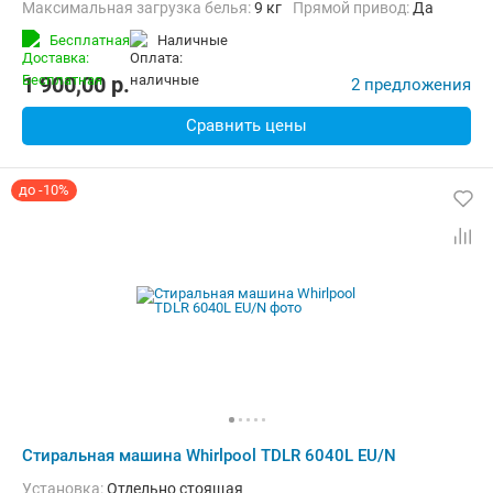
Максимальная загрузка белья:
9 кг
прямой привод:
Да
Количество программ:
14
Класс энергопотребления:
A+++
Бесплатная
наличные
Дополнительные функции:
Выбор скорости отжима, Звуковой си
Безопасность:
Защита от детей, Защита от перепадов напряжени
1 900,00
p.
2 предложения
Ширина:
60 см
Сравнить цены
до -10%
Стиральная машина Whirlpool TDLR 6040L EU/N
Установка:
Отдельно стоящая