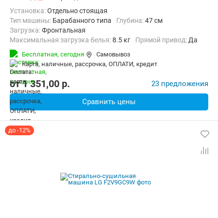
Установка:
Отдельно стоящая
Тип машины:
Барабанного типа
Глубина:
47 см
загрузка:
Фронтальная
Максимальная загрузка белья:
8.5 кг
прямой привод:
Да
Количество программ:
14
Класс энергопотребления:
A+++
Бесплатная,
сегодня
Самовывоз
Дополнительные функции:
Выбор скорости отжима, Звуковой си
карта, наличные, рассрочка, ОПЛАТИ, кредит
Безопасность:
Защита от детей, Защита от протечек, Контроль 
Ширина:
60 см
от
1 351,00
p.
23 предложения
Сравнить цены
до -12%