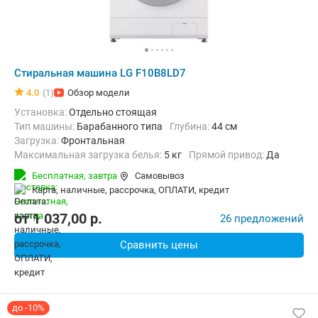
Стиральная машина LG F10B8LD7
4.0
(1)
Обзор модели
Установка:
Отдельно стоящая
Тип машины:
Барабанного типа
Глубина:
44 см
загрузка:
Фронтальная
Максимальная загрузка белья:
5 кг
прямой привод:
Да
Количество программ:
13
Класс энергопотребления:
A+++
Бесплатная,
завтра
Самовывоз
Дополнительные функции:
Выбор скорости отжима, Звуковой си
карта, наличные, рассрочка, ОПЛАТИ, кредит
Безопасность:
Защита от детей, Контроль дисбаланса, Контрол
Ширина:
60 см
от
1 037,00
p.
26 предложений
Сравнить цены
до -10%