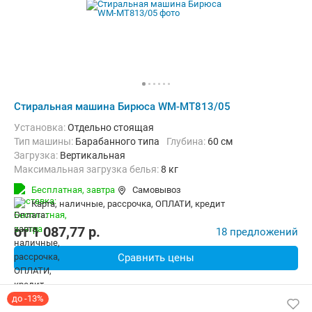
Стиральная машина Бирюса WM-MT813/05
Установка:
Отдельно стоящая
Тип машины:
Барабанного типа
Глубина:
60 см
загрузка:
Вертикальная
Максимальная загрузка белья:
8 кг
Количество программ:
16
Класс энергопотребления:
A+++
Бесплатная,
завтра
Самовывоз
Дополнительные функции:
Выбор скорости отжима, Звуковой с
карта, наличные, рассрочка, ОПЛАТИ, кредит
Безопасность:
Защита от детей, Защита от протечек
Ширина:
40 см
от
1 087,77
p.
18 предложений
Сравнить цены
до -13%