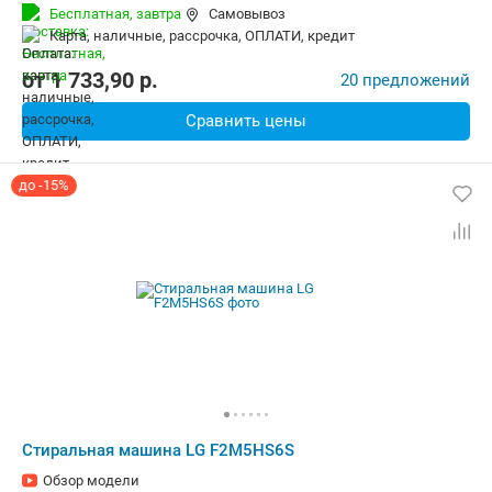
Количество программ:
14
Бесплатная,
завтра
Самовывоз
Дополнительные функции:
Выбор скорости отжима, Звуковой си
карта, наличные, рассрочка, ОПЛАТИ, кредит
Безопасность:
Защита от детей
Ширина:
60 см
от
1 733,90
p.
20 предложений
Сравнить цены
до -15%
Стиральная машина LG F2M5HS6S
Обзор модели