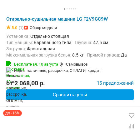
Стирально-сушильная машина LG F2V9GC9W
5.0
(1)
Обзор модели
Установка:
Отдельно стоящая
Тип машины:
Барабанного типа
Глубина:
47.5 см
загрузка:
Фронтальная
Максимальная загрузка белья:
8.5 кг
прямой привод:
Да
Количество программ:
14
Класс энергопотребления:
А
Бесплатная,
10 августа
Самовывоз
Сушка:
Есть
карта, наличные, рассрочка, ОПЛАТИ, кредит
Дополнительные функции:
Выбор скорости отжима, Звуковой си
Безопасность:
Защита от детей, Контроль дисбаланса, Контрол
от
2 068,00
p.
15 предложений
Ширина:
60 см
Сравнить цены
до -16%