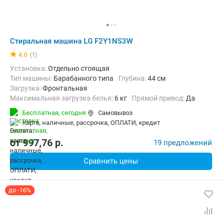
Стиральная машина LG F2Y1NS3W
4.0
(1)
Установка:
Отдельно стоящая
Тип машины:
Барабанного типа
Глубина:
44 см
загрузка:
Фронтальная
Максимальная загрузка белья:
6 кг
прямой привод:
Да
Количество программ:
10
Класс энергопотребления:
А
Бесплатная,
сегодня
Самовывоз
Дополнительные функции:
Выбор скорости отжима, Звуковой с
карта, наличные, рассрочка, ОПЛАТИ, кредит
Безопасность:
Защита от детей
Ширина:
60 см
от
997,76
p.
19 предложений
Сравнить цены
до -16%