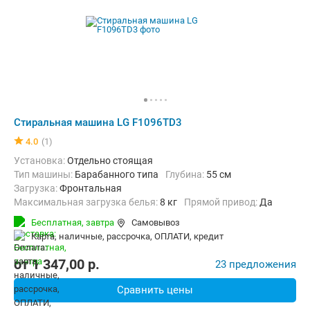
Стиральная машина LG F1096TD3
4.0
(1)
Установка:
Отдельно стоящая
Тип машины:
Барабанного типа
Глубина:
55 см
загрузка:
Фронтальная
Максимальная загрузка белья:
8 кг
прямой привод:
Да
Количество программ:
13
Класс энергопотребления:
А+
Бесплатная,
завтра
Самовывоз
Материал бака:
Пластик
карта, наличные, рассрочка, ОПЛАТИ, кредит
Дополнительные функции:
Выбор скорости отжима, Индикация 
Безопасность:
Защита от детей, Защита от протечек, Контроль 
от
1 347,00
p.
23 предложения
Ширина:
60 см
Сравнить цены