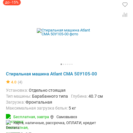
до -15%
Стиральная машина Atlant СМА 50У105-00
4.0
(4)
Установка:
Отдельно стоящая
Тип машины:
Барабанного типа
Глубина:
40.7 см
загрузка:
Фронтальная
Максимальная загрузка белья:
5 кг
Количество программ:
11
Класс энергопотребления:
А+
Бесплатная,
завтра
Самовывоз
Дополнительные функции:
Выбор скорости отжима, Звуковой с
карта, наличные, рассрочка, ОПЛАТИ, кредит
Безопасность:
Защита от детей, Контроль пенообразования
Ширина:
59.6 см