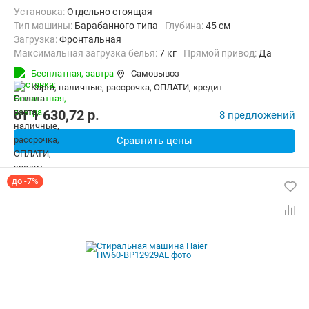
Установка:
Отдельно стоящая
Тип машины:
Барабанного типа
Глубина:
45 см
загрузка:
Фронтальная
Максимальная загрузка белья:
7 кг
прямой привод:
Да
Количество программ:
14
Класс энергопотребления:
A+++
Бесплатная,
завтра
Самовывоз
Дополнительные функции:
Выбор скорости отжима, Звуковой с
карта, наличные, рассрочка, ОПЛАТИ, кредит
Безопасность:
Защита от детей, Защита от перепадов напряжен
Ширина:
60 см
от
1 630,72
p.
8 предложений
Сравнить цены
до -7%