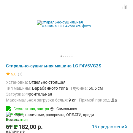
Стирально-сушильная машина LG F4V5VG2S
5.0
(1)
Установка:
Отдельно стоящая
Тип машины:
Барабанного типа
Глубина:
56.5 см
загрузка:
Фронтальная
Максимальная загрузка белья:
9 кг
прямой привод:
Да
Количество программ:
14
Класс энергопотребления:
А
Бесплатная,
завтра
Самовывоз
Сушка:
Есть
карта, наличные, рассрочка, ОПЛАТИ, кредит
Дополнительные функции:
Выбор скорости отжима, Звуковой си
Безопасность:
Защита от детей, Защита от протечек
от
2 182,00
p.
15 предложений
Ширина:
60 см