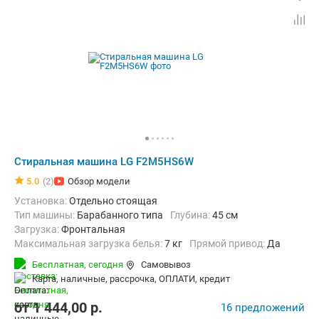
Стиральная машина LG F2M5HS6W
5.0
(2)
Обзор модели
Установка:
Отдельно стоящая
Тип машины:
Барабанного типа
Глубина:
45 см
загрузка:
Фронтальная
Максимальная загрузка белья:
7 кг
прямой привод:
Да
Количество программ:
14
Класс энергопотребления:
A+++
Бесплатная,
сегодня
Самовывоз
Дополнительные функции:
Выбор скорости отжима, Звуковой с
карта, наличные, рассрочка, ОПЛАТИ, кредит
Безопасность:
Защита от детей, Защита от перепадов напряжен
Ширина:
60 см
от
1 444,00
p.
16 предложений