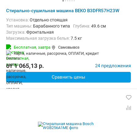
Стирально-сушильная машина BEKO B3DFR57H23W
Установка:
Отдельно стоящая
Тип машины:
Барабанного типа
Глубина:
49.6 см
загрузка:
Фронтальная
Максимальная загрузка белья:
7.5 кг
Количество программ:
15
Класс энергопотребления:
B
Бесплатная,
завтра
Самовывоз
Сушка:
Есть
карта, наличные, рассрочка, ОПЛАТИ, кредит
Дополнительные функции:
Выбор скорости отжима, Звуковой с
Безопасность:
Защита от детей
Ширина:
60 см
от
1 065,13
p.
24 предложения
Сравнить цены