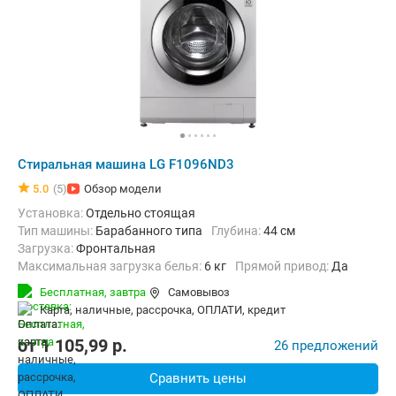
Стиральная машина LG F1096ND3
5.0
(5)
Обзор модели
Установка:
Отдельно стоящая
Тип машины:
Барабанного типа
Глубина:
44 см
загрузка:
Фронтальная
Максимальная загрузка белья:
6 кг
прямой привод:
Да
Количество программ:
13
Класс энергопотребления:
А
Бесплатная,
завтра
Самовывоз
Материал бака:
Пластик
карта, наличные, рассрочка, ОПЛАТИ, кредит
Дополнительные функции:
Выбор скорости отжима, Индикация о
Безопасность:
Защита от детей, Защита от протечек, Контроль 
от
1 105,99
p.
26 предложений
Ширина:
60 см
Сравнить цены