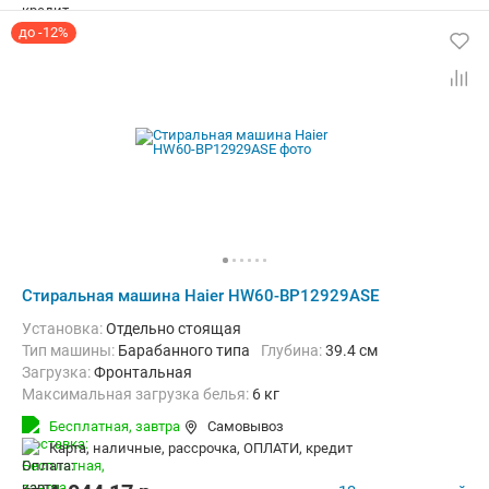
до -12%
Стиральная машина Haier HW60-BP12929ASE
Установка:
Отдельно стоящая
Тип машины:
Барабанного типа
Глубина:
39.4 см
загрузка:
Фронтальная
Максимальная загрузка белья:
6 кг
Количество программ:
15
Класс энергопотребления:
A+++
Бесплатная,
завтра
Самовывоз
Дополнительные функции:
Выбор скорости отжима, Звуковой си
карта, наличные, рассрочка, ОПЛАТИ, кредит
Безопасность:
Защита от детей, Защита от протечек
Ширина:
59.5 см