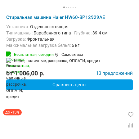
Стиральная машина Haier HW60-BP12929AE
Установка:
Отдельно стоящая
Тип машины:
Барабанного типа
Глубина:
39.4 см
загрузка:
Фронтальная
Максимальная загрузка белья:
6 кг
Количество программ:
15
Класс энергопотребления:
A+++
Бесплатная,
сегодня
Самовывоз
Дополнительные функции:
Выбор скорости отжима, Звуковой си
карта, наличные, рассрочка, ОПЛАТИ, кредит
Безопасность:
Защита от детей, Защита от протечек
Ширина:
59.5 см
от
1 006,00
p.
13 предложений
Сравнить цены
до -15%