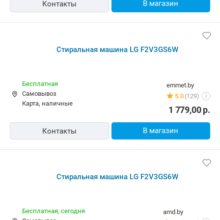
Бесплатная
promtorgshop.by
карта, наличные, ОПЛАТИ
5.0
(24)
i
2 229,00
р.
В магазин
Контакты
-15%
Стиральная машина LG F2V3GS6W
Бесплатная
newton.by
Самовывоз
5.0
(164)
i
карта, наличные, рассрочка, кредит
2 190,44
р.
1 866,96
р.
В магазин
Контакты