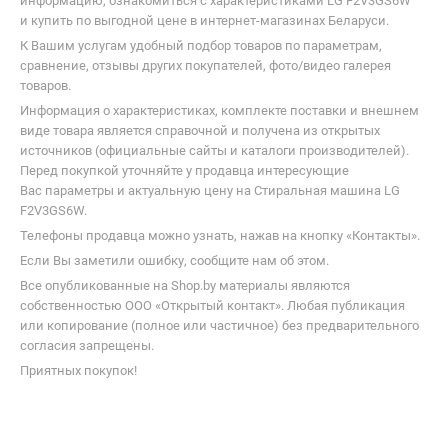
Похожие товары
от
1 895,00
р.
от
1 597,38
р.
до -7%
до -12%
ZUGEL ZWF10141I
Schaub Lorenz SLW FW8216 I
Сопутствующие разделы