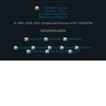
Все опубликованные на Shop.by материалы являются
собственностью ООО «Открытый контакт». Любая публикация
или копирование (полное или частичное) без предварительного
согласия запрещены.
Приятных покупок!
Shop.by всегда под рукой
Установите приложение и покупайте где
удобно :)