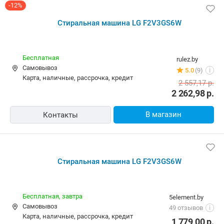
Стиральная машина LG F2V3GS6W
Курьером,
завтра
viking.shop.by
Самовывоз
51 отзыв
i
карта, наличные, рассрочка, ОПЛАТИ, кредит
2 200,00
р.
В магазин
Контакты
Стиральная машина LG F2V3GS6W
Бесплатная,
сегодня
stox.by
Самовывоз
4 отзыва
i