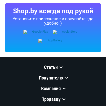
Аксессуары и запчасти
для стиральных машин
Средства для стирки
В каталоге Shop.by можно найти необходимую для выбора
информацию, ознакомиться с характеристиками LG F2V3GS6W
и купить по выгодной цене в интернет-магазинах Беларуси.
К Вашим услугам удобный подбор товаров по параметрам,
сравнение, отзывы других покупателей, фото/видео галерея
товаров.
Информация о характеристиках, комплекте поставки и внешнем
виде товара является справочной и получена из открытых
источников (официальные сайты и каталоги производителей).
Перед покупкой уточняйте у продавца интересующие
Вас параметры и актуальную цену на Стиральная машина LG
F2V3GS6W.
Телефоны продавца можно узнать, нажав на кнопку «Контакты».
Если Вы заметили ошибку, сообщите нам об этом.