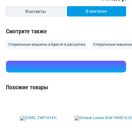
карта, наличные, кредит
1 877,80
р.
В магазин
Контакты
-12%
Стиральная машина LG F2V3GS6W
Бесплатная
rulez.by
Самовывоз
5.0
(9)
i
карта, наличные, рассрочка, кредит
2 557,17
р.
2 262,98
р.
В магазин
Контакты