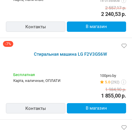
карта, наличные
1 779,00
р.
В корзину
Контакты
Быстрый заказ
-12%
Стиральная машина LG F2V3GS6W
Бесплатная
vipcomp.by
карта, наличные
18 отзывов
i
2 557,17
р.
2 240,53
р.
В магазин
Контакты