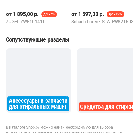
Стиральная машина LG F2V3GS6W
Бесплатная,
завтра
5element.by
Самовывоз
49 отзывов
i
карта, наличные, рассрочка, кредит
1 779,00
р.
В магазин
Контакты
Смотрите также
Стиральные машины в Бресте в рассрочку
Стиральные машины 