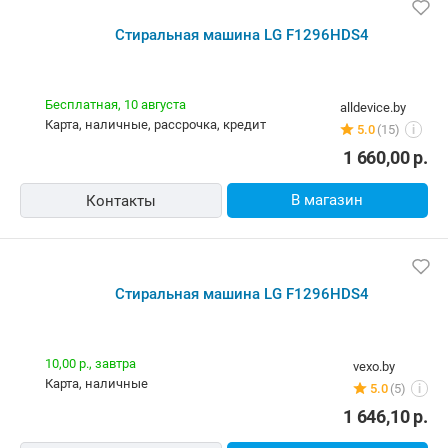
Стиральная машина LG F1296HDS4
Бесплатная,
10 августа
alldevice.by
карта, наличные, рассрочка, кредит
5.0
(15)
i
1 660,00
р.
В магазин
Контакты
Стиральная машина LG F1296HDS4
10,00 р.,
завтра
vexo.by
карта, наличные
5.0
(5)
i
1 646,10
р.