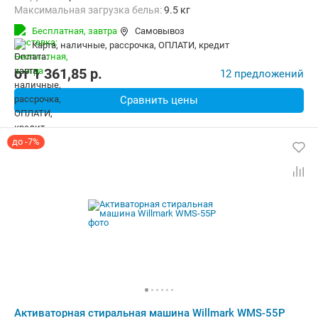
Максимальная загрузка белья:
9.5 кг
Количество программ:
12
Класс энергопотребления:
B
Бесплатная,
завтра
Самовывоз
Сушка:
Есть
Материал бака:
Нерж. сталь
карта, наличные, рассрочка, ОПЛАТИ, кредит
Дополнительные функции:
Звуковой сигнал, Индикация ошибок
Безопасность:
Защита от детей
Ширина:
59.5 см
от
1 361,85
p.
12 предложений
Сравнить цены
до -7%
Активаторная стиральная машина Willmark WMS-55P