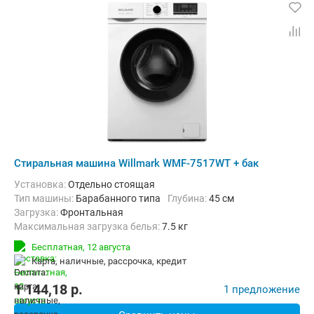
Стиральная машина Willmark WMF-7517WT + бак
Установка:
Отдельно стоящая
Тип машины:
Барабанного типа
Глубина:
45 см
загрузка:
Фронтальная
Максимальная загрузка белья:
7.5 кг
Количество программ:
15
Класс энергопотребления:
А++
Бесплатная,
12 августа
Дополнительные функции:
Бак для воды, Выбор скорости отжим
карта, наличные, рассрочка, кредит
Безопасность:
Защита от детей, Защита от протечек
Ширина:
60 см
1 144,18
p.
1 предложение