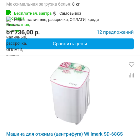
Максимальная загрузка белья:
8 кг
Количество программ:
8
Бесплатная,
завтра
Самовывоз
Дополнительные функции:
Звуковой сигнал
карта, наличные, рассрочка, ОПЛАТИ, кредит
Безопасность:
Защита от детей
Ширина:
54.5 см
от
736,00
p.
12 предложений
Сравнить цены
Машина для отжима (центрифуга) Willmark SD-68GS