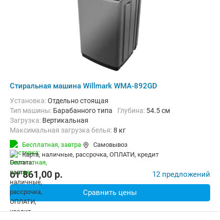
Стиральная машина Willmark WMA-892GD
Установка:
Отдельно стоящая
Тип машины:
Барабанного типа
Глубина:
54.5 см
загрузка:
Вертикальная
Максимальная загрузка белья:
8 кг
Количество программ:
6
Бесплатная,
завтра
Самовывоз
Дополнительные функции:
Звуковой сигнал, Индикация ошибок
карта, наличные, рассрочка, ОПЛАТИ, кредит
Безопасность:
Защита от детей
Ширина:
55.5 см
от
861,00
p.
12 предложений
Сравнить цены