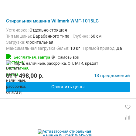
Стиральная машина Willmark WMF-1015LG
Установка:
Отдельно стоящая
Тип машины:
Барабанного типа
Глубина:
60 см
загрузка:
Фронтальная
Максимальная загрузка белья:
10 кг
прямой привод:
Да
Количество программ:
14
Класс энергопотребления:
A+++
Бесплатная,
завтра
Самовывоз
Дополнительные функции:
Выбор скорости отжима, Звуковой с
карта, наличные, рассрочка, ОПЛАТИ, кредит
Безопасность:
Защита от детей, Защита от протечек
Ширина:
59.5 см
от
1 498,00
p.
13 предложений
Сравнить цены