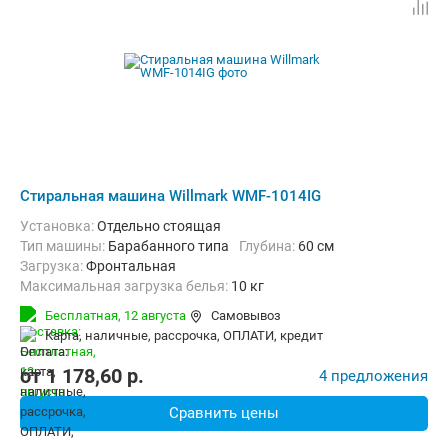
Стиральная машина Willmark WMF-1014IG
Установка:
Отдельно стоящая
Тип машины:
Барабанного типа
Глубина:
60 см
загрузка:
Фронтальная
Максимальная загрузка белья:
10 кг
Количество программ:
14
Класс энергопотребления:
A+++
Бесплатная,
12 августа
Самовывоз
Дополнительные функции:
Выбор скорости отжима, Звуковой с
карта, наличные, рассрочка, ОПЛАТИ, кредит
Безопасность:
Защита от детей, Защита от протечек
Ширина:
59.5 см
от
1 178,60
p.
4 предложения
Сравнить цены