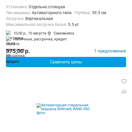
Установка:
Отдельно стоящая
Тип машины:
Активаторного типа
Глубина:
39.5 см
загрузка:
Вертикальная
Максимальная загрузка белья:
5.5 кг
Количество программ:
2
Класс энергопотребления:
А
10,00 р.,
10 августа
Самовывоз
Материал бака:
Пластик
наличные, рассрочка, кредит
Дополнительные функции:
Возможность дозагрузки белья, Отм
Безопасность:
Защита от протечек
Ширина:
62.5 см
375,00
p.
1 предложение
Сравнить цены