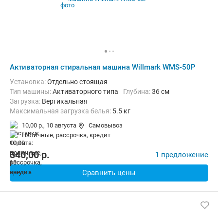
Активаторная стиральная машина Willmark WMS-50P
Установка:
Отдельно стоящая
Тип машины:
Активаторного типа
Глубина:
36 см
загрузка:
Вертикальная
Максимальная загрузка белья:
5.5 кг
Количество программ:
3
Класс энергопотребления:
А
10,00 р.,
10 августа
Самовывоз
Материал бака:
Пластик
наличные, рассрочка, кредит
Дополнительные функции:
Возможность дозагрузки белья
Безопасность:
Защита от перепадов напряжения
340,00
p.
1 предложение
Ширина:
64 см
Сравнить цены