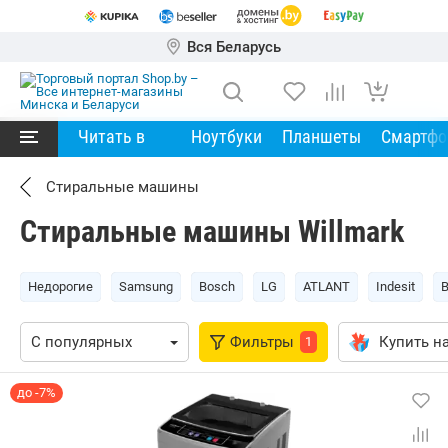
Вся Беларусь
Читать в
Ноутбуки
Планшеты
Смартф
Стиральные машины
Стиральные машины Willmark
Недорогие
Samsung
Bosch
LG
ATLANT
Indesit
Фильтры
Купить на
1
до -7%