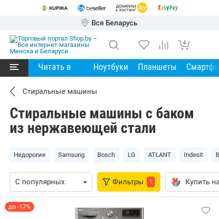
Вся Беларусь
Читать в
Ноутбуки
Планшеты
Смартф
Стиральные машины
Стиральные машины с баком
из нержавеющей стали
Недорогие
Samsung
Bosch
LG
ATLANT
Indesit
Фильтры
Купить на
1
до -17%