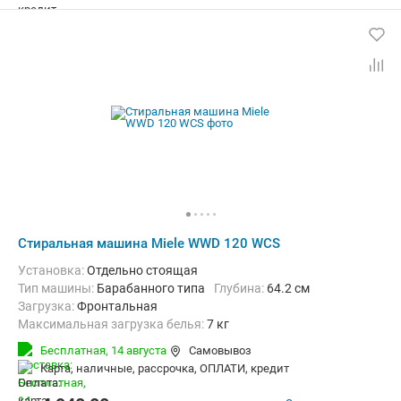
Стиральная машина Miele WWD 120 WCS
Установка:
Отдельно стоящая
Тип машины:
Барабанного типа
Глубина:
64.2 см
загрузка:
Фронтальная
Максимальная загрузка белья:
7 кг
Количество программ:
12
Класс энергопотребления:
A+++
Бесплатная,
14 августа
Самовывоз
Материал бака:
Нерж. сталь
карта, наличные, рассрочка, ОПЛАТИ, кредит
Дополнительные функции:
Выбор скорости отжима, Звуковой с
Безопасность:
Защита от детей
Ширина:
59.6 см