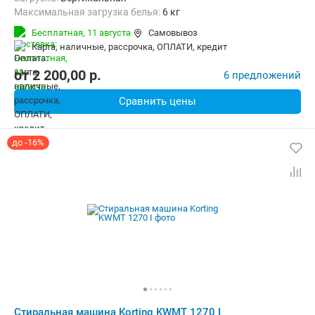
Максимальная загрузка белья:
6 кг
Количество программ:
14
Класс энергопотребления:
D
Бесплатная,
11 августа
Самовывоз
Материал бака:
Нерж. сталь
карта, наличные, рассрочка, ОПЛАТИ, кредит
Дополнительные функции:
Выбор скорости отжима, Звуковой с
Безопасность:
Защита от детей, Защита от протечек
от
2 200,00
p.
6 предложений
Ширина:
40 см
Сравнить цены
до -16%
Стиральная машина Korting KWMT 1270 I