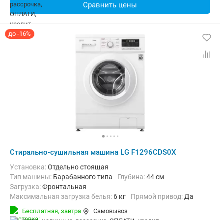
Сравнить цены
до -16%
Стирально-сушильная машина LG F1296CDS0X
Установка:
Отдельно стоящая
Тип машины:
Барабанного типа
Глубина:
44 см
загрузка:
Фронтальная
Максимальная загрузка белья:
6 кг
прямой привод:
Да
Количество программ:
13
Класс энергопотребления:
А
Бесплатная,
завтра
Самовывоз
Сушка:
Есть
Материал бака:
Нерж. сталь