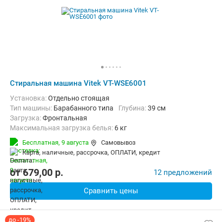
Стиральная машина Vitek VT-WSE6001
Установка:
Отдельно стоящая
Тип машины:
Барабанного типа
Глубина:
39 см
загрузка:
Фронтальная
Максимальная загрузка белья:
6 кг
Количество программ:
14
Класс энергопотребления:
A+++
Бесплатная,
9 августа
Самовывоз
Материал бака:
Нерж. сталь
карта, наличные, рассрочка, ОПЛАТИ, кредит
Дополнительные функции:
Звуковой сигнал, Индикация ошибок
Безопасность:
Защита от детей
Ширина:
60 см
от
679,00
p.
12 предложений
Сравнить цены
до -19%