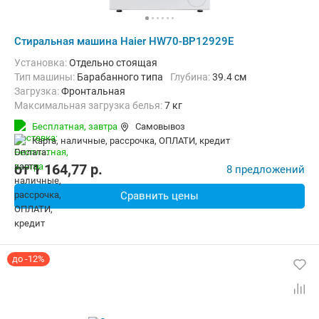
Стиральная машина Haier HW70-BP12929E
Установка:
Отдельно стоящая
Тип машины:
Барабанного типа
Глубина:
39.4 см
загрузка:
Фронтальная
Максимальная загрузка белья:
7 кг
Количество программ:
15
Класс энергопотребления:
А
Бесплатная,
завтра
Самовывоз
Материал бака:
Нерж. сталь
карта, наличные, рассрочка, ОПЛАТИ, кредит
Дополнительные функции:
Звуковой сигнал, Отложенный старт,
Безопасность:
Защита от детей
Ширина:
59.5 см
от
1 164,77
p.
8 предложений
Сравнить цены
до -12%