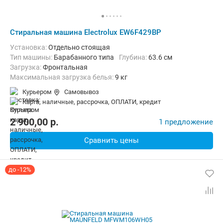
Стиральная машина Electrolux EW6F429BP
Установка:
Отдельно стоящая
Тип машины:
Барабанного типа
Глубина:
63.6 см
загрузка:
Фронтальная
Максимальная загрузка белья:
9 кг
Количество программ:
14
Материал бака:
Нерж. сталь
Курьером
Самовывоз
Дополнительные функции:
Выбор скорости отжима, Звуковой с
карта, наличные, рассрочка, ОПЛАТИ, кредит
Безопасность:
Защита от детей, Защита от протечек
Ширина:
59.7 см
2 900,00
p.
1 предложение
Сравнить цены
до -12%