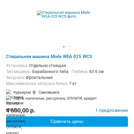
Стиральная машина Miele WEA 025 WCS
Установка:
Отдельно стоящая
Тип машины:
Барабанного типа
Глубина:
63.6 см
загрузка:
Фронтальная
Максимальная загрузка белья:
7 кг
Количество программ:
11
Класс энергопотребления:
A+++
Курьером
Самовывоз
Материал бака:
Нерж. сталь
карта, наличные, рассрочка, ОПЛАТИ, кредит
Дополнительные функции:
Выбор скорости отжима, Звуковой с
Безопасность:
Защита от детей, Защита от перепадов напряжен
4 600,00
p.
1 предложение
Ширина:
59.6 см
Сравнить цены