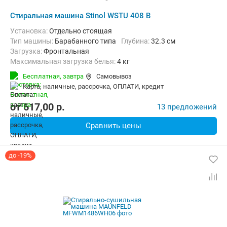
Стиральная машина Stinol WSTU 408 B
Установка:
Отдельно стоящая
Тип машины:
Барабанного типа
Глубина:
32.3 см
загрузка:
Фронтальная
Максимальная загрузка белья:
4 кг
Количество программ:
16
Класс энергопотребления:
А
Бесплатная,
завтра
Самовывоз
Материал бака:
Нерж. сталь
карта, наличные, рассрочка, ОПЛАТИ, кредит
Дополнительные функции:
Отложенный старт
Безопасность:
Защита от детей
Ширина:
59.5 см
от
617,00
p.
13 предложений
Сравнить цены
до -19%