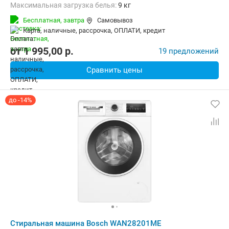
Максимальная загрузка белья:
9 кг
Количество программ:
14
Класс энергопотребления:
A+++
Бесплатная,
завтра
Самовывоз
Материал бака:
Нерж. сталь
карта, наличные, рассрочка, ОПЛАТИ, кредит
Дополнительные функции:
Выбор скорости отжима, Звуковой с
Безопасность:
Защита от детей
Ширина:
59.8 см
от
1 995,00
p.
19 предложений
Сравнить цены
до -14%
Стиральная машина Bosch WAN28201ME