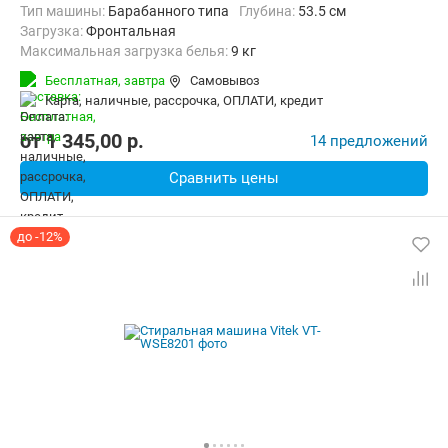
Тип машины:
Барабанного типа
Глубина:
53.5 см
загрузка:
Фронтальная
Максимальная загрузка белья:
9 кг
Количество программ:
15
Класс энергопотребления:
А
Бесплатная,
завтра
Самовывоз
Сушка:
Есть
Материал бака:
Нерж. сталь
карта, наличные, рассрочка, ОПЛАТИ, кредит
Дополнительные функции:
Возможность дозагрузки белья, Выбо
Безопасность:
Защита от детей, Защита от перепадов напряжени
от
1 345,00
p.
14 предложений
Ширина:
59.5 см
Сравнить цены
до -12%