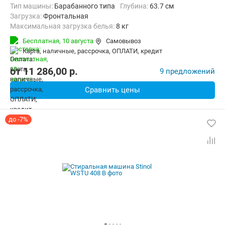
Тип машины:
Барабанного типа
Глубина:
63.7 см
загрузка:
Фронтальная
Максимальная загрузка белья:
8 кг
Количество программ:
23
Класс энергопотребления:
А
Бесплатная,
10 августа
Самовывоз
Сушка:
Есть
Материал бака:
Нерж. сталь
карта, наличные, рассрочка, ОПЛАТИ, кредит
Дополнительные функции:
Выбор скорости отжима, Звуковой с
Безопасность:
Защита от детей, Защита от протечек
от
11 286,00
p.
9 предложений
Ширина:
59.6 см
Сравнить цены
до -7%