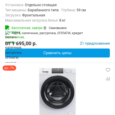
Установка:
Отдельно стоящая
Тип машины:
Барабанного типа
Глубина:
59 см
загрузка:
Фронтальная
Максимальная загрузка белья:
8 кг
Количество программ:
15
Класс энергопотребления:
А
Бесплатная,
завтра
Самовывоз
Материал бака:
Нерж. сталь
карта, наличные, рассрочка, ОПЛАТИ, кредит
Дополнительные функции:
Звуковой сигнал, Индикация ошибок
Безопасность:
Защита от детей
Ширина:
59.8 см
от
1 695,00
p.
21 предложение
Сравнить цены
до -7%