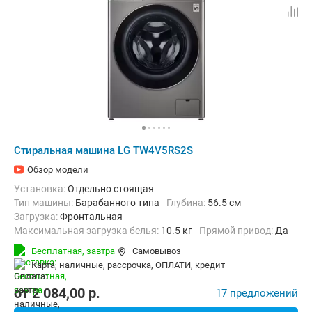
Стиральная машина LG TW4V5RS2S
Обзор модели
Установка:
Отдельно стоящая
Тип машины:
Барабанного типа
Глубина:
56.5 см
загрузка:
Фронтальная
Максимальная загрузка белья:
10.5 кг
прямой привод:
Да
Количество программ:
14
Класс энергопотребления:
A+++
Бесплатная,
завтра
Самовывоз
Материал бака:
Нерж. сталь
карта, наличные, рассрочка, ОПЛАТИ, кредит
Дополнительные функции:
Возможность дозагрузки белья, Выбо
Безопасность:
Защита от детей, Защита от протечек, Контроль 
от
2 084,00
p.
17 предложений
Ширина:
60 см