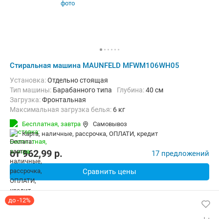
Стиральная машина MAUNFELD MFWM106WH05
Установка:
Отдельно стоящая
Тип машины:
Барабанного типа
Глубина:
40 см
загрузка:
Фронтальная
Максимальная загрузка белья:
6 кг
Количество программ:
15
Класс энергопотребления:
А++
Бесплатная,
завтра
Самовывоз
Материал бака:
Нерж. сталь
карта, наличные, рассрочка, ОПЛАТИ, кредит
Дополнительные функции:
Выбор скорости отжима, Звуковой с
Безопасность:
Защита от детей
Ширина:
59.5 см
от
962,99
p.
17 предложений
Сравнить цены
до -12%