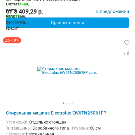
Дополнительные функции:
Возможность дозагрузки белья, Выб
Безопасность:
Защита от детей
Ширина:
59.5 см
от
3 409,29
p.
3 предложения
Сравнить цены
до -19%
Стиральная машина Electrolux EW6TN25061FP
Установка:
Отдельно стоящая
Тип машины:
Барабанного типа
Глубина:
60 см
загрузка:
Вертикальная