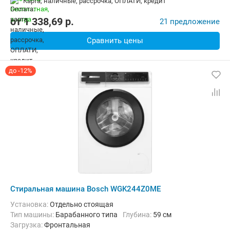
карта, наличные, рассрочка, ОПЛАТИ, кредит
Дополнительные функции:
Звуковой сигнал, Индикация ошибок,
Безопасность:
Защита от детей
Ширина:
60 см
от
1 338,69
p.
21 предложение
Сравнить цены
до -12%
Стиральная машина Bosch WGK244Z0ME
Установка:
Отдельно стоящая
Тип машины:
Барабанного типа
Глубина:
59 см
загрузка:
Фронтальная