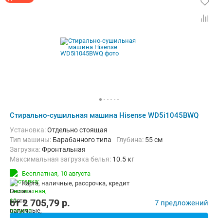
Стирально-сушильная машина Hisense WD5i1045BWQ
Установка:
Отдельно стоящая
Тип машины:
Барабанного типа
Глубина:
55 см
загрузка:
Фронтальная
Максимальная загрузка белья:
10.5 кг
Количество программ:
20
Сушка:
Есть
Бесплатная,
10 августа
Материал бака:
Нерж. сталь
карта, наличные, рассрочка, кредит
Дополнительные функции:
Выбор скорости отжима, Обработка 
Безопасность:
Защита от протечек, Защита от детей
от
2 705,79
p.
7 предложений
Ширина:
59.5 см