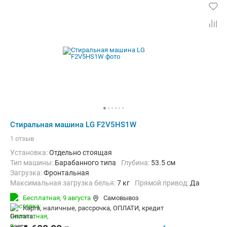
Стиральная машина LG F2V5HS1W
1 отзыв
Установка:
Отдельно стоящая
Тип машины:
Барабанного типа
Глубина:
53.5 см
загрузка:
Фронтальная
Максимальная загрузка белья:
7 кг
прямой привод:
Да
Количество программ:
14
Класс энергопотребления:
A+++
Бесплатная,
9 августа
Самовывоз
Материал бака:
Нерж. сталь
карта, наличные, рассрочка, ОПЛАТИ, кредит
Дополнительные функции:
Индикация ошибок, Интеграция в "у
Безопасность:
Защита от детей
Ширина:
60 см