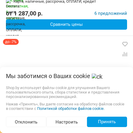
карта, наличные, рассрочка, ОПЛАТИ, кредит
Дополнительные функции:
Выбор скорости отжима, Звуковой с
Безопасность:
Защита от детей, Защита от протечек, Контроль 
от
1 287,00
p.
6 предложений
Ширина:
60 см
Сравнить цены
до -7%
Мы заботимся о Ваших cookie
Shop.by использует файлы cookie для улучшения Вашего
пользовательского опыта, сбора статистики и представления
персонализированных рекомендаций.
Нажав «Принять», Вы даете согласие на обработку файлов cookie
в соответствии с
Политикой обработки файлов cookie.
Стиральная машина Haier HW70-BP12929SE
Принять
Отклонить
Настроить
Установка:
Отдельно стоящая
Подбор по параметрам (392)
Тип машины:
Барабанного типа
Глубина:
39.4 см