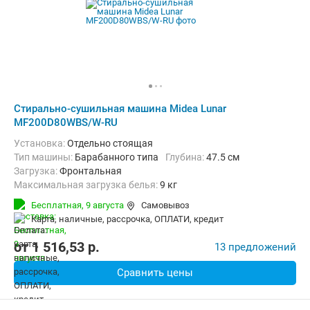
Стирально-сушильная машина Midea Lunar
MF200D80WBS/W-RU
Установка:
Отдельно стоящая
Тип машины:
Барабанного типа
Глубина:
47.5 см
загрузка:
Фронтальная
Максимальная загрузка белья:
9 кг
Количество программ:
15
Класс энергопотребления:
А
Бесплатная,
9 августа
Самовывоз
Сушка:
Есть
Материал бака:
Нерж. сталь
карта, наличные, рассрочка, ОПЛАТИ, кредит
Дополнительные функции:
Возможность дозагрузки белья, Выб
Безопасность:
Защита от детей, Защита от протечек
от
1 516,53
p.
13 предложений
Ширина:
59.5 см
Сравнить цены