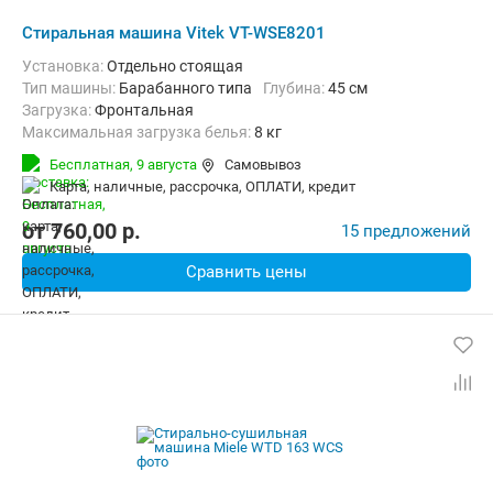
Стиральная машина Vitek VT-WSE8201
Установка:
Отдельно стоящая
Тип машины:
Барабанного типа
Глубина:
45 см
загрузка:
Фронтальная
Максимальная загрузка белья:
8 кг
Количество программ:
14
Класс энергопотребления:
A+++
Бесплатная,
9 августа
Самовывоз
Материал бака:
Нерж. сталь
карта, наличные, рассрочка, ОПЛАТИ, кредит
Дополнительные функции:
Выбор скорости отжима, Обработка 
Безопасность:
Защита от детей
Ширина:
60 см
от
760,00
p.
15 предложений
Сравнить цены