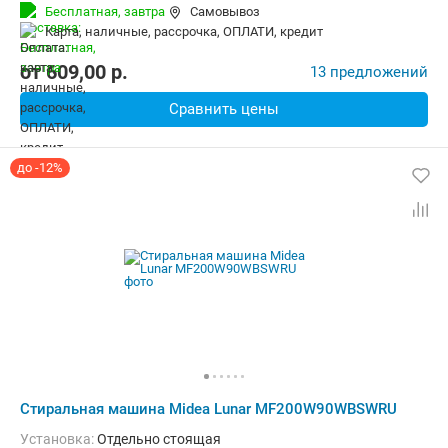
Количество программ:
15
Класс энергопотребления:
А
Бесплатная,
завтра
Самовывоз
Материал бака:
Нерж. сталь
карта, наличные, рассрочка, ОПЛАТИ, кредит
Дополнительные функции:
Отложенный старт
Безопасность:
Защита от детей
Ширина:
59.5 см
от
609,00
p.
13 предложений
Сравнить цены
до -12%
Стиральная машина Midea Lunar MF200W90WBSWRU
Установка:
Отдельно стоящая