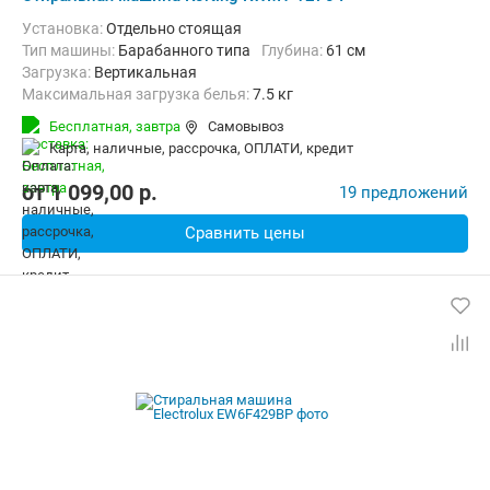
Установка:
Отдельно стоящая
Тип машины:
Барабанного типа
Глубина:
61 см
загрузка:
Вертикальная
Максимальная загрузка белья:
7.5 кг
Количество программ:
15
Класс энергопотребления:
A+++
Бесплатная,
завтра
Самовывоз
Материал бака:
Нерж. сталь
карта, наличные, рассрочка, ОПЛАТИ, кредит
Дополнительные функции:
Звуковой сигнал, Отложенный старт
Безопасность:
Защита от детей, Контроль дисбаланса
от
1 099,00
p.
19 предложений
Ширина:
40 см
Сравнить цены