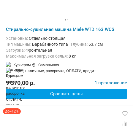
Стирально-сушильная машина Miele WTD 163 WCS
Установка:
Отдельно стоящая
Тип машины:
Барабанного типа
Глубина:
63.7 см
загрузка:
Фронтальная
Максимальная загрузка белья:
8 кг
Количество программ:
12
Класс энергопотребления:
А
Курьером
Самовывоз
Сушка:
Есть
Материал бака:
Нерж. сталь
карта, наличные, рассрочка, ОПЛАТИ, кредит
Дополнительные функции:
Выбор скорости отжима, Звуковой с
Безопасность:
Защита от детей, Защита от протечек
9 370,00
p.
1 предложение
Ширина:
59.6 см
Сравнить цены
до -12%