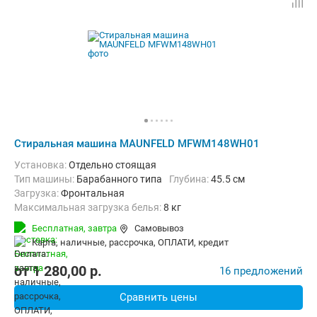
Стиральная машина MAUNFELD MFWM148WH01
Установка:
Отдельно стоящая
Тип машины:
Барабанного типа
Глубина:
45.5 см
загрузка:
Фронтальная
Максимальная загрузка белья:
8 кг
Количество программ:
10
Класс энергопотребления:
A+++
Бесплатная,
завтра
Самовывоз
Материал бака:
Нерж. сталь
карта, наличные, рассрочка, ОПЛАТИ, кредит
Дополнительные функции:
Выбор скорости отжима, Звуковой с
Безопасность:
Защита от детей, Защита от протечек
от
1 280,00
p.
16 предложений
Ширина:
60 см
Сравнить цены