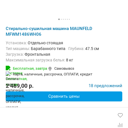
Стирально-сушильная машина MAUNFELD
MFWM1486WH06
Установка:
Отдельно стоящая
Тип машины:
Барабанного типа
Глубина:
47.5 см
загрузка:
Фронтальная
Максимальная загрузка белья:
8 кг
Количество программ:
14
Класс энергопотребления:
А
Бесплатная,
завтра
Самовывоз
Сушка:
Есть
Материал бака:
Нерж. сталь
карта, наличные, рассрочка, ОПЛАТИ, кредит
Дополнительные функции:
Выбор скорости отжима, Звуковой с
Безопасность:
Защита от детей, Защита от протечек
2 489,00
p.
18 предложений
Ширина:
59.5 см
Сравнить цены