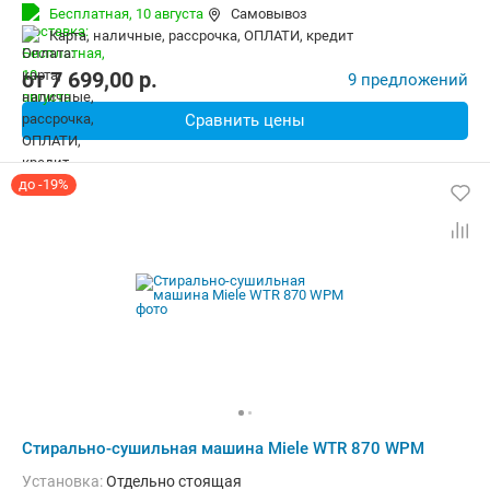
Количество программ:
12
Класс энергопотребления:
А
Бесплатная,
10 августа
Самовывоз
Сушка:
Есть
Материал бака:
Нерж. сталь
карта, наличные, рассрочка, ОПЛАТИ, кредит
Дополнительные функции:
Выбор скорости отжима, Звуковой с
Безопасность:
Защита от детей, Защита от протечек
от
7 699,00
p.
9 предложений
Ширина:
59.6 см
Сравнить цены
до -19%
Стирально-сушильная машина Miele WTR 870 WPM
Установка:
Отдельно стоящая