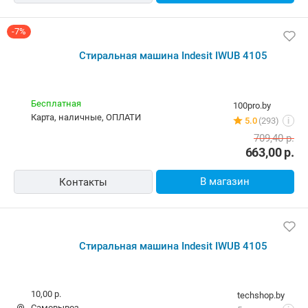
791,85
р.
733,19
р.
В магазин
Контакты
-7%
Стиральная машина Indesit IWUB 4105
Бесплатная
100pro.by
карта, наличные, ОПЛАТИ
5.0
(293)
i
709,40
р.
663,00
р.
В магазин
Контакты
Стиральная машина Indesit IWUB 4105