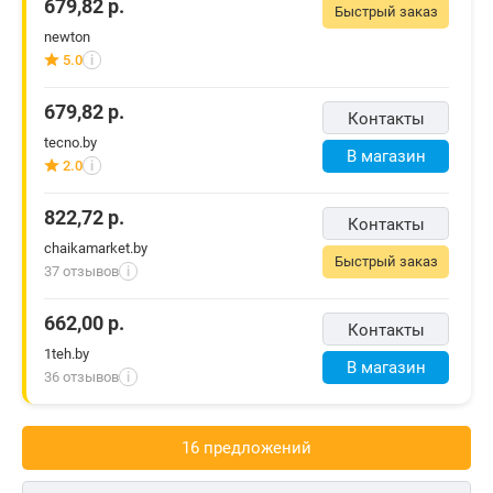
679,82
р.
Быстрый заказ
newton
5.0
i
679,82
р.
Контакты
tecno.by
В магазин
2.0
i
822,72
р.
Контакты
chaikamarket.by
Быстрый заказ
37 отзывов
i
662,00
р.
Контакты
1teh.by
В магазин
36 отзывов
i
16 предложений