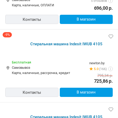
10,00 р.
techshop.by
Самовывоз
5 отзывов
i
карта, наличные, ОПЛАТИ
696,00
р.
В магазин
Контакты
-9%
Стиральная машина Indesit IWUB 4105
Бесплатная
newton.by
Самовывоз
5.0
(166)
i
карта, наличные, рассрочка, кредит
795,34
р.
725,86
р.
В магазин
Контакты