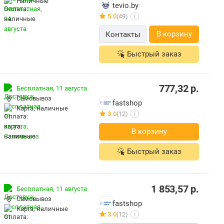
наличные
tevio.by
5.0
(49)
i
В корзину
Контакты
Быстрый заказ
777,32
р.
Бесплатная,
11 августа
Самовывоз
fastshop
карта, наличные
3.0
(12)
i
В корзину
Быстрый заказ
1 853,57
р.
Бесплатная,
11 августа
Самовывоз
fastshop
карта, наличные
3.0
(12)
i