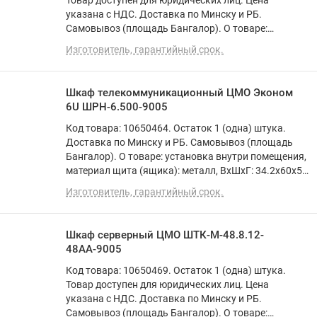
Товар доступен для юридических лиц. Цена
указана с НДС. Доставка по Минску и РБ.
Самовывоз (площадь Бангалор). О товаре:
установка внутри помещения, монтаж
Изготовитель, гарантийный срок.
стационарный, степень защиты IP20, ВхШхГ:
118.7x60x60 см
Шкаф телекоммуникационный ЦМО Эконом
6U ШРН-6.500-9005
Код товара: 10650464. Остаток 1 (одна) штука.
Доставка по Минску и РБ. Самовывоз (площадь
Бангалор). О товаре: установка внутри помещения,
материал щита (ящика): металл, ВхШхГ: 34.2x60x52
см
Изготовитель, гарантийный срок.
Шкаф серверный ЦМО ШТК-М-48.8.12-
48АА-9005
Код товара: 10650469. Остаток 1 (одна) штука.
Товар доступен для юридических лиц. Цена
указана с НДС. Доставка по Минску и РБ.
Самовывоз (площадь Бангалор). О товаре: