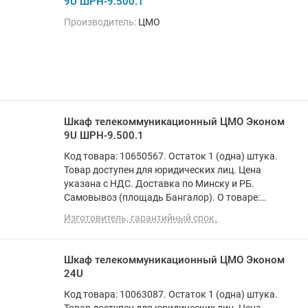
9U ШРН-9.500.1
Производитель:
ЦМО
Шкаф телекоммуникационный ЦМО Эконом
9U ШРН-9.500.1
Код товара: 10650567. Остаток 1 (одна) штука.
Товар доступен для юридических лиц. Цена
указана с НДС. Доставка по Минску и РБ.
Самовывоз (площадь Бангалор). О товаре:
установка внутри помещения, материал щита
Изготовитель, гарантийный срок.
(ящика): металл, ВхШхГ: 47.6x60x52 см
Шкаф телекоммуникационный ЦМО Эконом
24U
Код товара: 10063087. Остаток 1 (одна) штука.