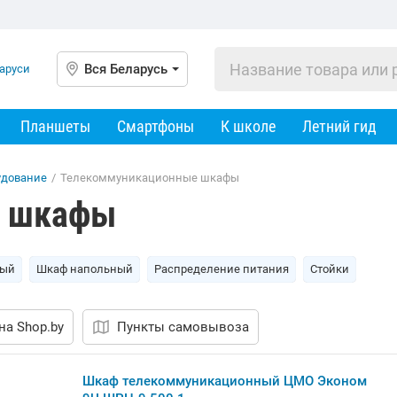
Вся Беларусь
Планшеты
Смартфоны
К школе
Летний гид
удование
/
Телекоммуникационные шкафы
е шкафы
ный
Шкаф напольный
Распределение питания
Стойки
на Shop.by
Пункты самовывоза
Шкаф телекоммуникационный ЦМО Эконом