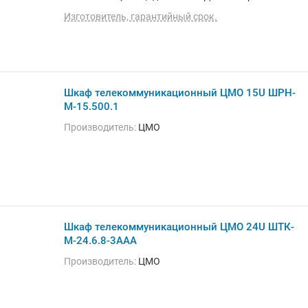
установка внутри помещения, монтаж
Изготовитель, гарантийный срок.
стационарный, материал щита (ящика): металл,
степень защиты IP20, ВхШхГ: 231.5x80x125 см
Шкаф телекоммуникационный ЦМО 15U ШРН-
М-15.500.1
Производитель:
ЦМО
Шкаф телекоммуникационный ЦМО 24U ШТК-
М-24.6.8-3ААА
Производитель:
ЦМО